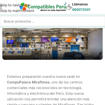
Llámanos
Skip to navigation
960072591
Skip to main content
Retiro en Tienda CompuPalace o delivery inmediato en
Lima
Estamos preparando nuestra nueva sede en
Compra online y retira en nuestro nuevo local o solicita
CompuPalace Miraflores
, uno de los centros
entrega rápida donde estés.
comerciales más reconocidos en tecnología,
Nueva Tienda en CompuPalace
informática y electrónica del Perú. Esta nueva
Miraflores, Lima
ubicación nos permitirá brindar una atención más
¡Muy pronto en CompuPalace, el centro tecnológico
rápida y cercana a clientes de Miraflores, San Isidro,