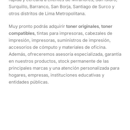
de Lima!
Surquillo, Barranco, San Borja, Santiago de Surco y
Nuestra nueva tienda estará ubicada en el corazón de
otros distritos de Lima Metropolitana.
Miraflores, dentro del reconocido centro comercial
CompuPalace, el epicentro de la tecnología, informática
Muy pronto podrás adquirir
toner originales
,
toner
y electrónica en Perú.
compatibles
, tintas para impresoras, cabezales de
Próximamente
impresión, impresoras, suministros de impresión,
accesorios de cómputo y materiales de oficina.
Además, ofreceremos asesoría especializada, garantía
en nuestros productos, stock permanente de las
principales marcas y una atención personalizada para
hogares, empresas, instituciones educativas y
entidades públicas.