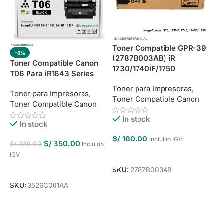
Toner Compatible GPR-39
-8%
(2787B003AB) iR
Toner Compatible Canon
1730/1740iF/1750
T06 Para iR1643 Series
Toner para Impresoras
,
Toner para Impresoras
,
Toner Compatible Canon
Toner Compatible Canon
In stock
In stock
S/
160.00
Incluido IGV
S/
350.00
S/
380.00
Incluido
Añadir Al Carrito
IGV
Añadir Al Carrito
SKU:
2787B003AB
SKU:
3526C001AA