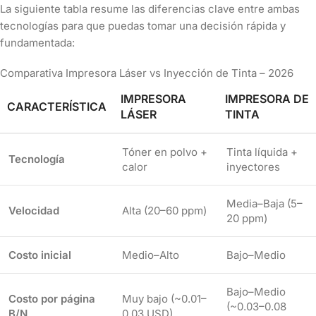
La siguiente tabla resume las diferencias clave entre ambas
tecnologías para que puedas tomar una decisión rápida y
fundamentada:
Comparativa Impresora Láser vs Inyección de Tinta – 2026
IMPRESORA
IMPRESORA DE
CARACTERÍSTICA
LÁSER
TINTA
Tóner en polvo +
Tinta líquida +
Tecnología
calor
inyectores
Media–Baja (5–
Velocidad
Alta (20–60 ppm)
20 ppm)
Costo inicial
Medio–Alto
Bajo–Medio
Bajo–Medio
Costo por página
Muy bajo (~0.01–
(~0.03–0.08
B/N
0.03 USD)