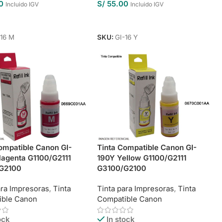
0
S/
55.00
Incluido IGV
Incluido IGV
Al Carrito
Añadir Al Carrito
-16 M
SKU:
GI-16 Y
ompatible Canon GI-
Tinta Compatible Canon GI-
agenta G1100/G2111
190Y Yellow G1100/G2111
G2100
G3100/G2100
ara Impresoras
,
Tinta
Tinta para Impresoras
,
Tinta
ible Canon
Compatible Canon
ock
In stock