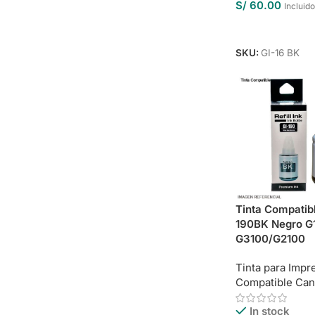
S/
60.00
Incluid
Añadir Al Carrit
SKU:
GI-16 BK
Tinta Compatib
190BK Negro G
G3100/G2100
Tinta para Impr
Compatible Ca
In stock