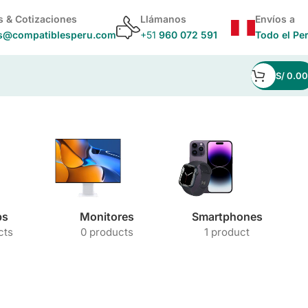
s & Cotizaciones
Llámanos
Envíos a
s@compatiblesperu.com
+51
960 072 591
Todo el Pe
S/
0.00
ps
Monitores
Smartphones
cts
0 products
1 product