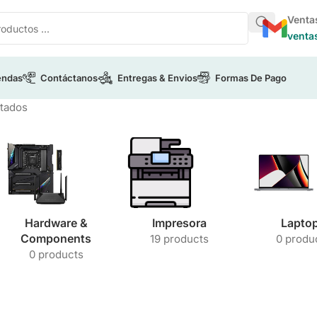
Venta
venta
endas
Contáctanos
Entregas & Envios
Formas De Pago
ltados
Hardware &
Impresora
Lapto
Components
19 products
0 produ
0 products