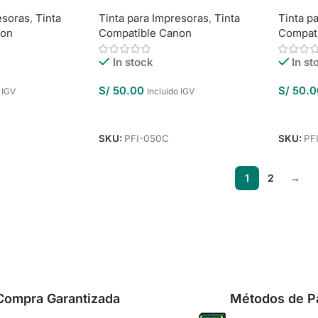
esoras
,
Tinta
Tinta para Impresoras
,
Tinta
Tinta p
non
Compatible Canon
Compat
In stock
In st
S/
50.00
S/
50.0
 IGV
Incluido IGV
o
Añadir Al Carrito
Añadir 
SKU:
PFI-050C
SKU:
PF
1
2
→
Compra Garantizada
Métodos de P