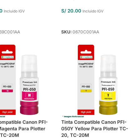
0
S/
20.00
Incluido IGV
Incluido IGV
Al Carrito
Añadir Al Carrito
69C001AA
SKU:
0670C001AA
ompatible Canon PFI-
Tinta Compatible Canon PFI-
genta Para Plotter
050Y Yellow Para Plotter TC-
 TC-20M
20, TC-20M