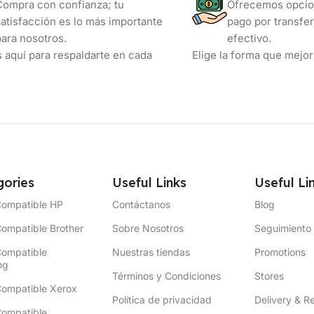
Compra con confianza; tu
Ofrecemos opcio
satisfacción es lo más importante
pago por transfer
para nosotros.
efectivo.
 aquí para respaldarte en cada
Elige la forma que mejor 
ories
Useful Links
Useful Li
Compatible HP
Contáctanos
Blog
ompatible Brother
Sobre Nosotros
Seguimiento
Compatible
Nuestras tiendas
Promotions
ng
Términos y Condiciones
Stores
Compatible Xerox
Política de privacidad
Delivery & R
Compatible