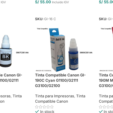
S/
55.00
S/
55.0
o IGV
Incluido IGV
o
Añadir Al Carrito
Añadir 
SKU:
GI-16 C
SKU:
GI
le Canon GI-
Tinta Compatible Canon GI-
Tinta C
1100/G2111
190C Cyan G1100/G2111
190M M
G3100/G2100
G3100/
esoras
,
Tinta
Tinta para Impresoras
,
Tinta
Tinta p
non
Compatible Canon
Compat
In stock
In st