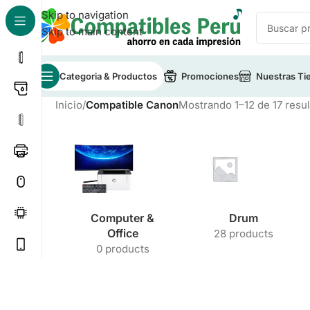
Skip to navigation
Skip to main content
Categoria & Productos
Promociones
Nuestras Ti
Inicio
/
Compatible Canon
Mostrando 1–12 de 17 resu
Computer &
Drum
Office
28 products
0 products