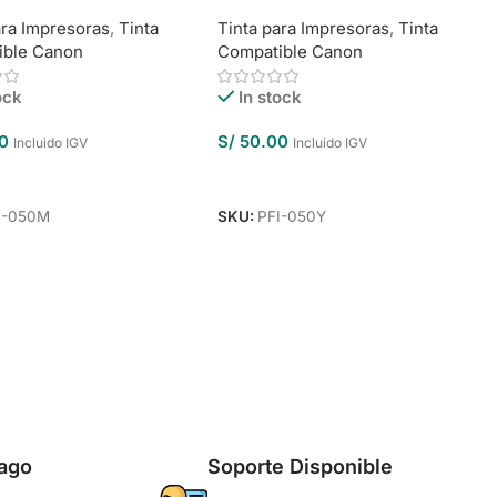
ara Impresoras
,
Tinta
Tinta para Impresoras
,
Tinta
ible Canon
Compatible Canon
ock
In stock
0
S/
50.00
Incluido IGV
Incluido IGV
Al Carrito
Añadir Al Carrito
I-050M
SKU:
PFI-050Y
ago
Soporte Disponible