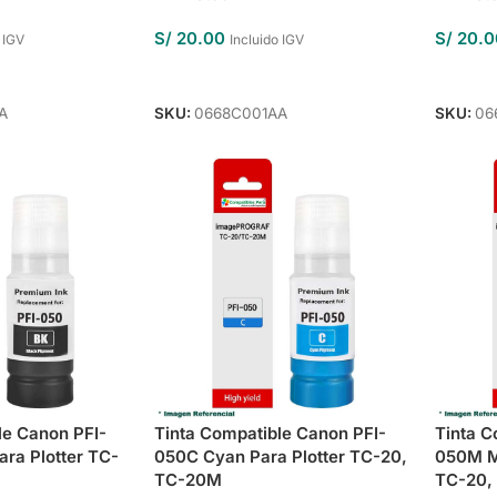
S/
20.00
S/
20.0
 IGV
Incluido IGV
o
Añadir Al Carrito
Añadir 
A
SKU:
0668C001AA
SKU:
06
le Canon PFI-
Tinta Compatible Canon PFI-
Tinta C
ra Plotter TC-
050C Cyan Para Plotter TC-20,
050M Ma
TC-20M
TC-20,