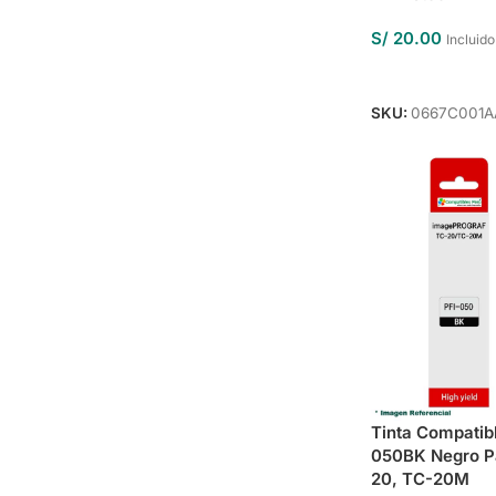
S/
20.00
Incluido
Añadir Al Carrit
SKU:
0667C001A
Tinta Compatib
050BK Negro Pa
20, TC-20M