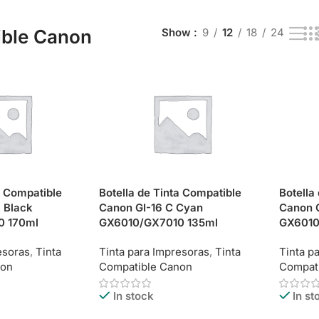
ble Canon
Show
9
12
18
24
a Compatible
Botella de Tinta Compatible
Botella
 Black
Canon GI-16 C Cyan
Canon 
0 170ml
GX6010/GX7010 135ml
GX6010
esoras
,
Tinta
Tinta para Impresoras
,
Tinta
Tinta p
non
Compatible Canon
Compat
In stock
In st