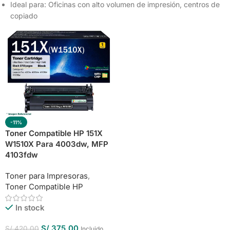
Ideal para: Oficinas con alto volumen de impresión, centros de
copiado
-11%
Toner Compatible HP 151X
W1510X Para 4003dw, MFP
4103fdw
Toner para Impresoras
,
Toner Compatible HP
In stock
S/
375.00
S/
420.00
Incluido