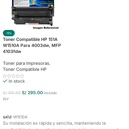
-5%
Toner Compatible HP 151A
W1510A Para 4003dw, MFP
4103fdw
Toner para Impresoras
,
Toner Compatible HP
In stock
S/
295.00
S/
310.00
Incluido
IGV
Añadir Al Carrito
SKU:
W1510A
Su instalación es rápida y sencilla, manteniendo la