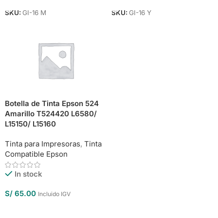
SKU:
GI-16 M
SKU:
GI-16 Y
Botella de Tinta Epson 524
Amarillo T524420 L6580/
L15150/ L15160
Tinta para Impresoras
,
Tinta
Compatible Epson
In stock
S/
65.00
Incluido IGV
Añadir Al Carrito