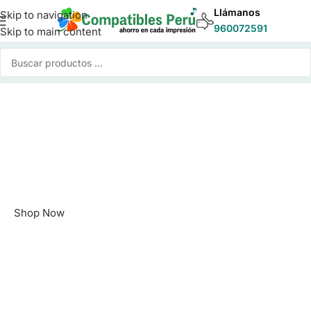
Llámanos
Skip to navigation
960072591
Skip to main content
Fell the colors as they
really are
A new line of monitors with
clear color rendering
Shop Now