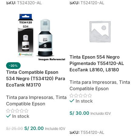
SKU:
T524320-AL
SKU:
T524120-AL
Tinta Epson 554 Negro
Pigmentado T554120-AL
-20%
EcoTank L8160, L8180
Tinta Compatible Epson
534 Negro (T534120) Para
Tinta para Impresoras
,
Tinta
EcoTank M3170
Compatible Epson
Tinta para Impresoras
,
Tinta
In stock
Compatible Epson
S/
30.00
Incluido IGV
In stock
Añadir Al Carrito
S/
20.00
S/
25.00
Incluido IGV
SKU:
T554120-AL