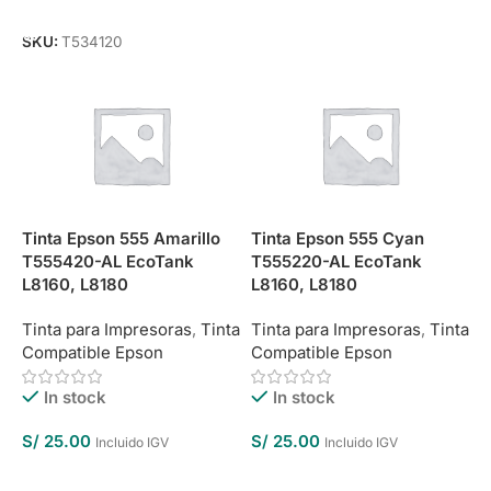
Añadir Al Carrito
SKU:
T534120
Tinta Epson 555 Amarillo
Tinta Epson 555 Cyan
T555420-AL EcoTank
T555220-AL EcoTank
L8160, L8180
L8160, L8180
Tinta para Impresoras
,
Tinta
Tinta para Impresoras
,
Tinta
Compatible Epson
Compatible Epson
In stock
In stock
S/
25.00
S/
25.00
Incluido IGV
Incluido IGV
Añadir Al Carrito
Añadir Al Carrito