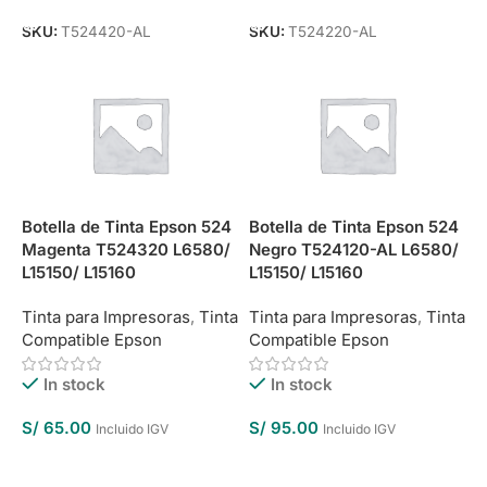
SKU:
T524420-AL
SKU:
T524220-AL
Botella de Tinta Epson 524
Botella de Tinta Epson 524
Magenta T524320 L6580/
Negro T524120-AL L6580/
L15150/ L15160
L15150/ L15160
Tinta para Impresoras
,
Tinta
Tinta para Impresoras
,
Tinta
Compatible Epson
Compatible Epson
In stock
In stock
S/
65.00
S/
95.00
Incluido IGV
Incluido IGV
Añadir Al Carrito
Añadir Al Carrito