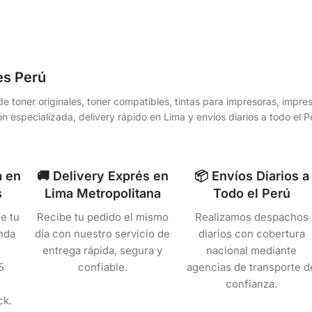
es Perú
e toner originales, toner compatibles, tintas para impresoras, impr
n especializada, delivery rápido en Lima y envíos diarios a todo el
a en
🚚 Delivery Exprés en
📦 Envíos Diarios a
s
Lima Metropolitana
Todo el Perú
e tu
Recibe tu pedido el mismo
Realizamos despachos
nda
día con nuestro servicio de
diarios con cobertura
entrega rápida, segura y
nacional mediante
5
confiable.
agencias de transporte d
confianza.
ck.