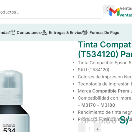
Venta
venta
endas
Contáctanos
Entregas & Envios
Formas De Pago
on
/
Tinta Compatible Epson 534 Negro (T534120) Para EcoTa
Tinta Compat
(T534120) Pa
Tinta Compatible Epson 
SKU (T534120)
Colores de impresión Ne
Tecnología de impresión I
Marca
Compatible Prem
Compatibilidad con Impr
–
M3170
–
M3180
Rendimiento de tinta neg
S/
S/
25.00
Producto
Tinta Compatib
-
+