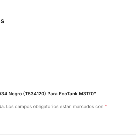
es
n 534 Negro (T534120) Para EcoTank M3170”
*
da.
Los campos obligatorios están marcados con