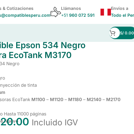
s & Cotizaciones
Llámanos
Envíos a
s@compatiblesperu.com
+51
960 072 591
Todo el Pe
S/
0.00
nk M3170
ible Epson 534 Negro
ra EcoTank M3170
534 Negro
gro
nyección de tinta
ium
esoras EcoTank
M1100
–
M1120
–
M1180
–
M2140
–
M2170
ro Hasta 11000 páginas
20.00
Incluido IGV
le Nuevo