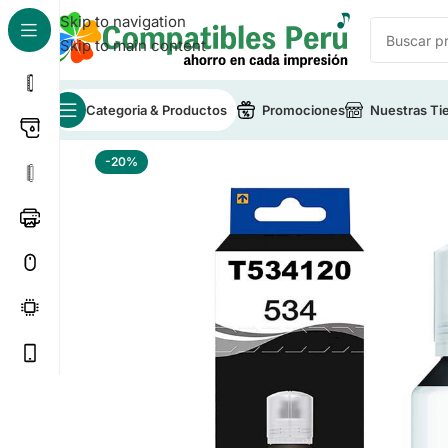
Skip to navigation
Skip to main content
Categoria & Productos
Promociones
Nuestras Ti
Inicio
/
Tinta para Impresoras
/
Tinta Compatible Eps
-20%