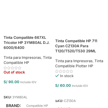
Tinta Compatible 667XL
Tinta Compatible HP 711
Tricolor HP 3YM80AL D.J.
Cyan CZ130A Para
6000/6400
T120/T520/T530 29ML
Tinta para Impresoras
,
Tinta
Tinta para Impresoras
,
Tinta
Compatible HP
Compatible Plotter HP
Out of stock
In stock
S/
90.00
Incluido IGV
S/
60.00
Incluido IGV
Leer Más
Añadir Al Carrito
SKU:
3YM80AL
SKU:
CZ130A
BRAND
Compatible HP