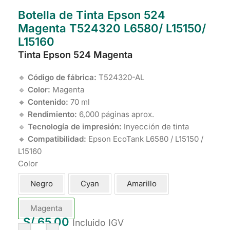
Botella de Tinta Epson 524
Magenta T524320 L6580/ L15150/
L15160
Tinta Epson 524 Magenta
🔹
Código de fábrica:
T524320-AL
🔹
Color:
Magenta
🔹
Contenido:
70 ml
🔹
Rendimiento:
6,000 páginas aprox.
🔹
Tecnología de impresión:
Inyección de tinta
🔹
Compatibilidad:
Epson EcoTank L6580 / L15150 /
L15160
Color
Negro
Cyan
Amarillo
Magenta
S/
65.00
Incluido IGV