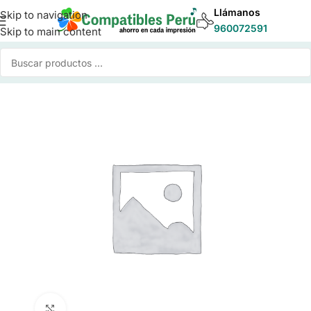
Llámanos
Skip to navigation
960072591
Skip to main content
Inicio
/
Tinta para Impresoras
/
Tinta Compatible Epson
Click to enlarge