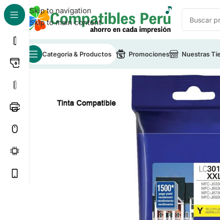
Skip to navigation
Skip to main content
Categoria & Productos
Promociones
Nuestras Ti
Inicio
/
Tinta para Impresoras
/
Tinta Compatible Brot