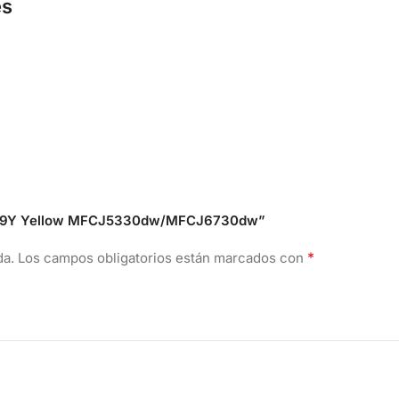
es
C-3019Y Yellow MFCJ5330dw/MFCJ6730dw”
*
da.
Los campos obligatorios están marcados con