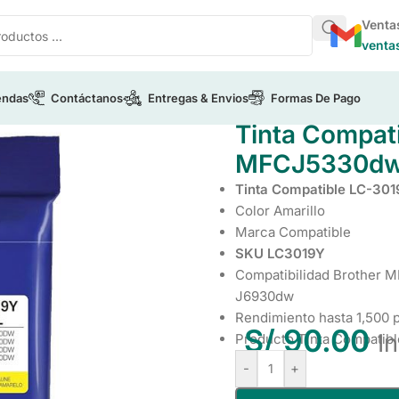
Venta
venta
endas
Contáctanos
Entregas & Envios
Formas De Pago
her
/
Tinta Compatible LC-3019Y Yellow MFCJ5330dw/MFCJ
Tinta Compat
MFCJ5330d
Tinta Compatible LC-301
Color Amarillo
Marca Compatible
SKU LC3019Y
Compatibilidad Brother
J6930dw
Rendimiento hasta 1,500 
S/
90.00
I
Producto Tinta Compatib
-
+