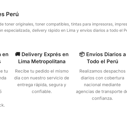
es Perú
e toner originales, toner compatibles, tintas para impresoras, impr
n especializada, delivery rápido en Lima y envíos diarios a todo el
a en
🚚 Delivery Exprés en
📦 Envíos Diarios a
s
Lima Metropolitana
Todo el Perú
e tu
Recibe tu pedido el mismo
Realizamos despachos
nda
día con nuestro servicio de
diarios con cobertura
entrega rápida, segura y
nacional mediante
5
confiable.
agencias de transporte d
confianza.
ck.