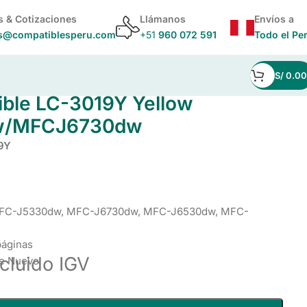
s & Cotizaciones
Llámanos
Envíos a
s@compatiblesperu.com
+51
960 072 591
Todo el Pe
S/
0.00
6730dw
ible LC-3019Y Yellow
w/MFCJ6730dw
9Y
 MFC-J5330dw, MFC-J6730dw, MFC-J6530dw, MFC-
páginas
ncluido IGV
le Nuevo