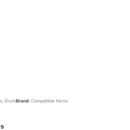
x
,
Drum
Brand:
Compatible Xerox
es