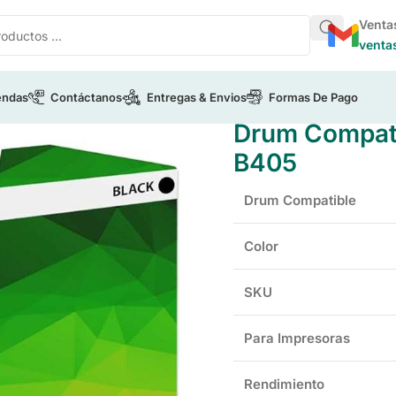
Venta
venta
endas
Contáctanos
Entregas & Envios
Formas De Pago
ble Xerox 101R00554 Para B405
Drum Compati
B405
Drum Compatible
Color
SKU
Para Impresoras
Rendimiento