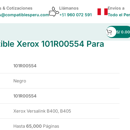
s & Cotizaciones
Llámanos
Envíos a
s@compatiblesperu.com
+51
960 072 591
Todo el Pe
S/
0.00
ble Xerox 101R00554 Para
101R00554
Negro
101R00554
Xerox Versalink B400, B405
Hasta
65,000
Páginas