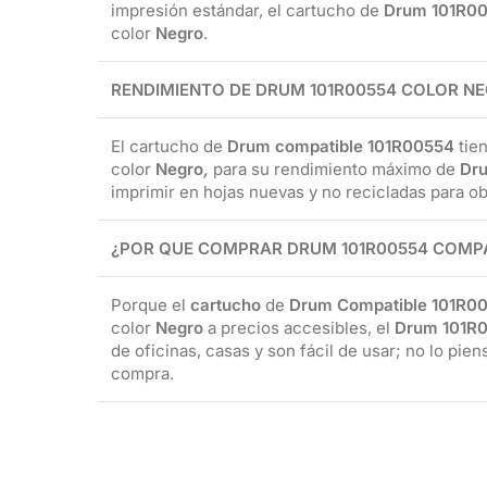
impresión estándar, el cartucho de
Drum 101R0
color
Negro
.
RENDIMIENTO DE DRUM 101R00554 COLOR N
El cartucho de
Drum compatible 101R00554
tie
color
Negro
,
para su rendimiento máximo de
Dr
imprimir en hojas nuevas y no recicladas para ob
¿POR QUE COMPRAR DRUM 101R00554 COMPA
Porque el
cartucho
de
Drum Compatible 101R0
color
Negro
a precios accesibles, el
Drum 101R0
de oficinas, casas y son fácil de usar; no lo pie
compra.