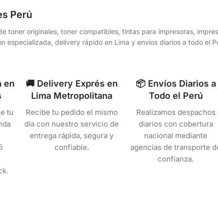
es Perú
e toner originales, toner compatibles, tintas para impresoras, impr
n especializada, delivery rápido en Lima y envíos diarios a todo el
a en
🚚 Delivery Exprés en
📦 Envíos Diarios a
s
Lima Metropolitana
Todo el Perú
e tu
Recibe tu pedido el mismo
Realizamos despachos
nda
día con nuestro servicio de
diarios con cobertura
entrega rápida, segura y
nacional mediante
5
confiable.
agencias de transporte d
confianza.
ck.