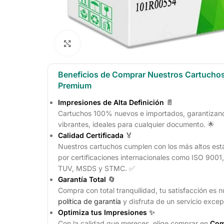
Click to enlarge
Beneficios de Comprar Nuestros Cartucho
Premium
Impresiones de Alta Definición
📄
Cartuchos 100% nuevos e importados, garantizando
vibrantes, ideales para cualquier documento. 🌟
Calidad Certificada
🏅
Nuestros cartuchos cumplen con los más altos est
por certificaciones internacionales como ISO 900
TUV, MSDS y STMC. ✅
Garantía Total
🔄
Compra con total tranquilidad, tu satisfacción es n
política de garantía
y disfruta de un servicio excep
Optimiza tus Impresiones
✨
Con la calidad que mereces, elige comprar en
Com