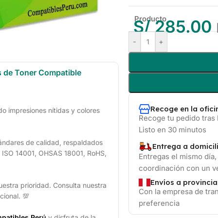
Producto
S/
285.00
-
+
s de Toner Compatible
Recoge en la ofic
 impresiones nítidas y colores
Recoge tu pedido tras 
Listo en 30 minutos
ándares de calidad, respaldados
Entrega a domicil
1, ISO 14001, OHSAS 18001, RoHS,
Entregas el mismo día,
coordinación con un 
Envíos a provincia
uestra prioridad. Consulta nuestra
Con la empresa de tran
cional. 💯
preferencia
patibles Perú
y disfruta de la