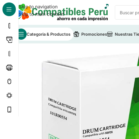
Skip to navigation
Skip to main content
Categoria & Productos
Promociones
Nuestras Ti
Inicio
/
Drum
/
Drum Compatible Xerox
/
Drum Compati