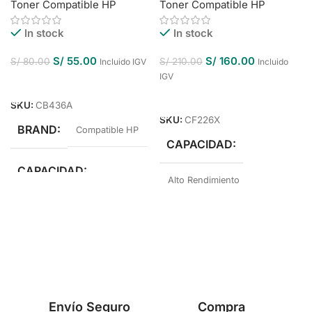
Toner Compatible HP
Toner Compatible HP
In stock
In stock
S/
55.00
S/
160.00
S/
80.00
S/
210.00
Incluido IGV
Incluido
IGV
Añadir Al Carrito
Añadir Al Carrito
SKU:
CB436A
SKU:
CF226X
BRAND
Compatible HP
CAPACIDAD
CAPACIDAD
Alto Rendimiento
Estándar Rendimiento
BRAND
Compatible HP
COLOR
Negro
COLOR
Negro
Envío Seguro
Compra