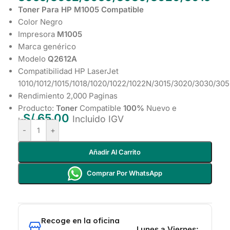
Toner Para HP M1005 Compatible
Color Negro
Impresora
M1005
Marca genérico
Modelo
Q2612A
Compatibilidad HP LaserJet
1010/1012/1015/1018/1020/1022/1022N/3015/3020/3030/3
Rendimiento 2,000 Paginas
Producto:
Toner
Compatible
100%
Nuevo e
S/
65.00
Incluido IGV
Importado
-
+
Añadir Al Carrito
Comprar Por WhatsApp
Recoge en la oficina
Lunes a Viernes: