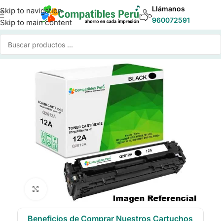
Llámanos
Skip to navigation
960072591
Skip to main content
Inicio
/
Toner para Impresoras
/
Toner Compatible HP
Click to enlarge
Beneficios de Comprar Nuestros Cartuchos