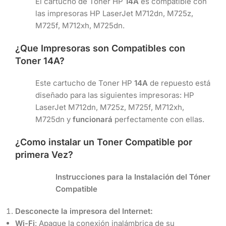
El cartucho de Toner HP
14A
es compatible con
las impresoras HP LaserJet M712dn, M725z,
M725f, M712xh, M725dn.
¿Que Impresoras son Compatibles con
Toner
14A
?
Este cartucho de Toner HP
14A
de repuesto está
diseñado para las siguientes impresoras: HP
LaserJet M712dn, M725z, M725f, M712xh,
M725dn y
funcionará
perfectamente con ellas.
¿Como instalar un Toner Compatible por
primera Vez?
Instrucciones para la Instalación del Tóner
Compatible
Desconecte la impresora del Internet:
Wi-Fi
: Apague la conexión inalámbrica de su