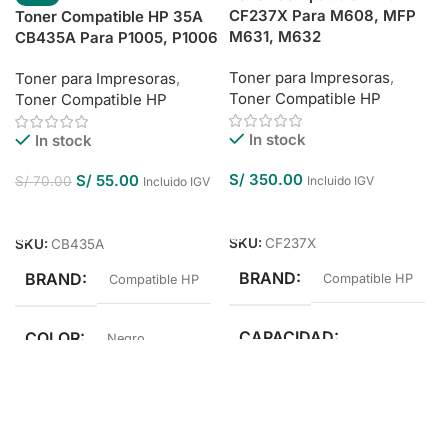
CF237X Para M608, MFP
Toner Compatible HP 35A
M631, M632
CB435A Para P1005, P1006
Toner para Impresoras
,
Toner para Impresoras
,
Toner Compatible HP
Toner Compatible HP
In stock
In stock
S/
350.00
S/
55.00
S/
70.00
Incluido IGV
Incluido IGV
Añadir Al Carrito
Añadir Al Carrito
SKU:
CF237X
SKU:
CB435A
BRAND
BRAND
Compatible HP
Compatible HP
CAPACIDAD
COLOR
Negro
Alto Rendimiento