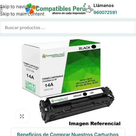
Llámanos
Skip to navigation
960072591
Skip to main content
Inicio
/
Toner para Impresoras
/
Toner Compatible HP
Click to enlarge
Beneficios de Comprar Nuestros Cartuchos