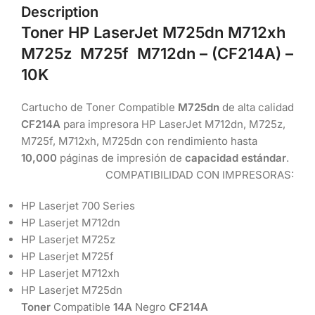
Description
Toner HP LaserJet M725dn M712xh
M725z M725f M712dn – (CF214A
) –
10K
Cartucho de Toner Compatible
M725dn
de alta calidad
CF214A
para impresora HP LaserJet M712dn, M725z,
M725f, M712xh, M725dn con rendimiento hasta
10,000
páginas de impresión de
capacidad estándar
.
COMPATIBILIDAD CON IMPRESORAS:
HP Laserjet 700 Series
HP Laserjet M712dn
HP Laserjet M725z
HP Laserjet M725f
HP Laserjet M712xh
HP Laserjet M725dn
Toner
Compatible
14A
Negro
CF214A