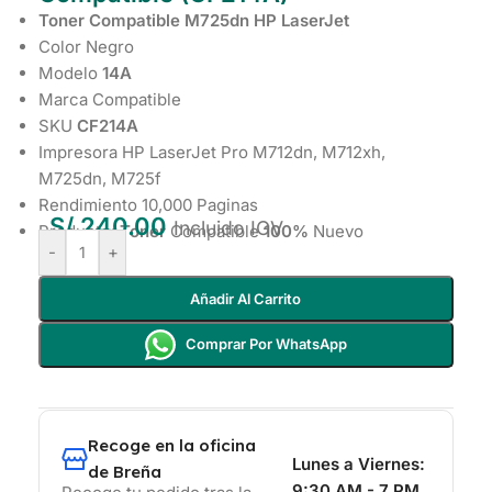
Toner Compatible M725dn HP LaserJet
Color Negro
Modelo
14A
Marca Compatible
SKU
CF214A
Impresora HP LaserJet Pro M712dn, M712xh,
M725dn, M725f
Rendimiento 10,000 Paginas
S/
240.00
Incluido IGV
Producto:
Toner
Compatible
100%
Nuevo
-
+
Añadir Al Carrito
Comprar Por WhatsApp
Recoge en la oficina
Lunes a Viernes:
de Breña
9:30 AM - 7 PM