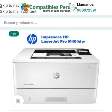
Llámanos
Skip to navigation
960072591
Skip to main content
Inicio
/
Impresora
/
Impresora HP
-6%
Click to enlarge