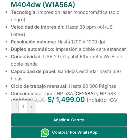
M404dw (W1A56A)
Tecnología:
Impresión láser monocromática (solo
negro)
Velocidad de impresión:
Hasta 38 ppm (A4/US
Letter)
Resolución máxima:
Hasta 1200 × 1200 dpi
Dúplex automático:
Impresión a doble cara estándar
Conectividad:
USB 2.0, Gigabit Ethernet y Wi-Fi de
doble banda
Capacidad de papel:
Bandejas estándar hasta 350
hojas
Ciclo de trabajo mensual:
Hasta 80 000 Páginas
Consumibles:
Toner HP 58A (
CF258A
) y HP 58X
S/
1,499.00
S/
1,600.00
Incluido IGV
(
CF258X
)
-
+
Añadir Al Carrito
Comprar Por WhatsApp