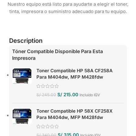
Nuestro equipo está listo para ayudarte a elegir el toner,
tinta, impresora o suministro adecuado para tu equipo.
Description
Tóner Compatible Disponible Para Esta
Impresora
Toner Compatible HP 58A CF258A
Para M404dw, MFP M428fdw
S/
215.00
S/
245.00
Incluido IGV
Toner Compatible HP 58X CF258X
Para M404dw, MFP M428fdw
S/
315.00
S/
340.00
Incluido IGV