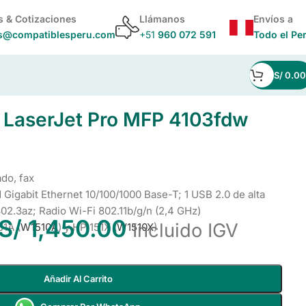
s & Cotizaciones
Llámanos
Envíos a
s@compatiblesperu.com
+51
960 072 591
Todo el Pe
S/
0.00
 LaserJet Pro MFP 4103fdw
do, fax
d Gigabit Ethernet 10/100/1000 Base-T; 1 USB 2.0 de alta
802.3az; Radio Wi-Fi 802.11b/g/n (2,4 GHz)
S/
1,450.00
Incluido IGV
1A (
W1510A
) y HP 151X (
W1510X
)
Añadir Al Carrito