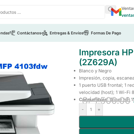
Venta
venta
endas
Contáctanos
Entregas & Envios
Formas De Pago
rJet Pro MFP 4103fdw (2Z629A)
Impresora HP
(2Z629A)
Blanco y Negro
Impresión, copia, escanea
1 puerto USB frontal; 1 re
velocidad (host); 1 Wi-Fi 
S/
1,500.00
Consumibles:
Toner HP 15
-
+