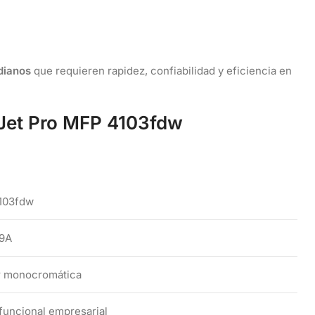
dianos
que requieren rapidez, confiabilidad y eficiencia en
rJet Pro MFP 4103fdw
103fdw
9A
r monocromática
funcional empresarial