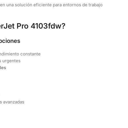
e en una solución eficiente para entornos de trabajo
erJet Pro 4103fdw?
upciones
ndimiento constante
s urgentes
les
d
es avanzadas