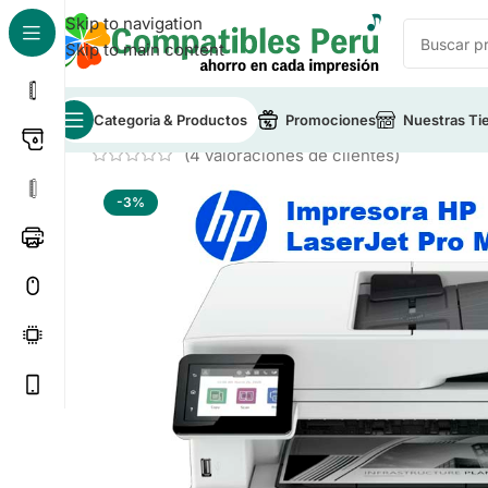
Skip to navigation
Skip to main content
Categoria & Productos
Promociones
Nuestras Ti
Inicio
/
Impresora
/
Impresora HP
/
Impresora HP Lase
(
4
valoraciones de clientes)
-3%