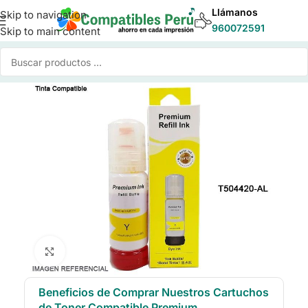
Llámanos
Skip to navigation
960072591
Skip to main content
Inicio
/
Tinta para Impresoras
/
Tinta Compatible Epson
Click to enlarge
Beneficios de Comprar Nuestros Cartuchos
de Toner Compatible Premium