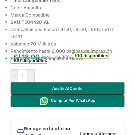
Tinta Compatible T504
Color Amarillo
Marca Compatible
SKU T504420-AL
Compatibilidad Epson L4150, L4160, L6161, L6171,
L6191
Volumen
70
Mililitros
Rendimiento hasta
6,000
paginas de impresión
100 disponibles
S/
18.00
Incluido IGV
Producto
Tinta
Compatible Nuevo
100 disponibles
-
+
Añadir Al Carrito
Comprar Por WhatsApp
Recoge en la oficina
Lunes a Viernes: