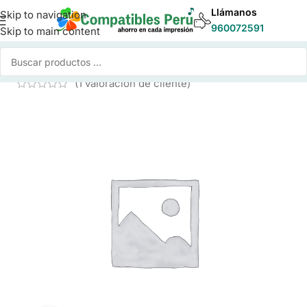
Llámanos
Skip to navigation
960072591
Skip to main content
Inicio
/
Tinta para Impresoras
/
Tinta Compatible Brother
(
1
valoración de cliente)