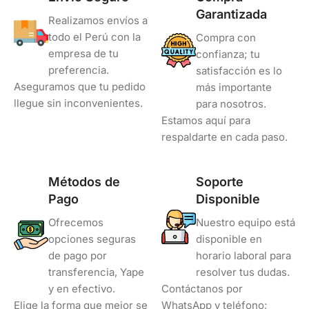
Garantizada
Realizamos envíos a
todo el Perú con la
Compra con
empresa de tu
confianza; tu
preferencia.
satisfacción es lo
Aseguramos que tu pedido
más importante
llegue sin inconvenientes.
para nosotros.
Estamos aquí para
respaldarte en cada paso.
Métodos de
Soporte
Pago
Disponible
Ofrecemos
Nuestro equipo está
opciones seguras
disponible en
de pago por
horario laboral para
transferencia, Yape
resolver tus dudas.
y en efectivo.
Contáctanos por
Elige la forma que mejor se
WhatsApp y teléfono;