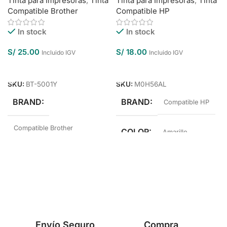
Tinta para Impresoras
,
Tinta
Tinta para Impresoras
,
Tinta
Compatible Brother
Compatible HP
In stock
In stock
S/
25.00
S/
18.00
Incluido IGV
Incluido IGV
Añadir Al Carrito
Añadir Al Carrito
SKU:
BT-5001Y
SKU:
M0H56AL
BRAND
BRAND
Compatible HP
Compatible Brother
COLOR
Amarillo
COLOR
Amarillo
Envío Seguro
Compra