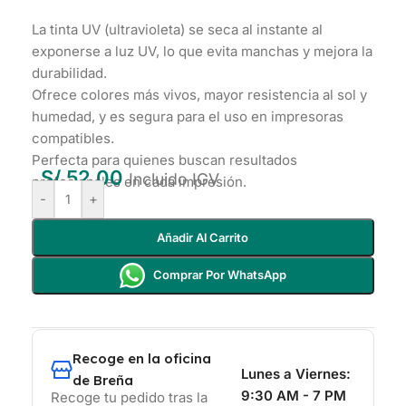
La tinta UV (ultravioleta) se seca al instante al
exponerse a luz UV, lo que evita manchas y mejora la
durabilidad.
Ofrece colores más vivos, mayor resistencia al sol y
humedad, y es segura para el uso en impresoras
compatibles.
Perfecta para quienes buscan resultados
S/
52.00
Incluido IGV
profesionales en cada impresión.
-
+
Añadir Al Carrito
Comprar Por WhatsApp
Recoge en la oficina
Lunes a Viernes:
de Breña
9:30 AM - 7 PM
Recoge tu pedido tras la