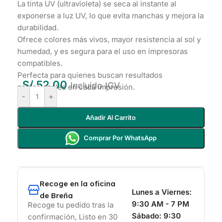
La tinta UV (ultravioleta) se seca al instante al
exponerse a luz UV, lo que evita manchas y mejora la
durabilidad.
Ofrece colores más vivos, mayor resistencia al sol y
humedad, y es segura para el uso en impresoras
compatibles.
Perfecta para quienes buscan resultados
S/
52.00
Incluido IGV
profesionales en cada impresión.
-
+
Añadir Al Carrito
Comprar Por WhatsApp
Recoge en la oficina
Lunes a Viernes:
de Breña
9:30 AM - 7 PM
Recoge tu pedido tras la
Sábado:
9:30
confirmación, Listo en 30