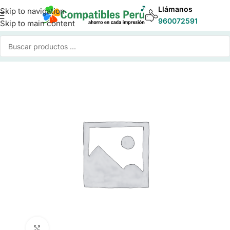
Llámanos
Skip to navigation
960072591
Skip to main content
Inicio
/
Tinta para Impresoras
/
Tinta Compatible Epson
Click to enlarge