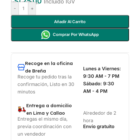
S/
75.00
Incluido IGV
importantes.
-
+
Añadir Al Carrito
Comprar Por WhatsApp
Recoge en la oficina
Lunes a Viernes:
de Breña
9:30 AM - 7 PM
Recoge tu pedido tras la
Sábado:
9:30
confirmación, Listo en 30
AM - 4 PM
minutos
Entrega a domicilio
en Lima y Callao
Alrededor de 2
Entregas el mismo día,
hora
previa coordinación con
Envío gratuito
un vendedor