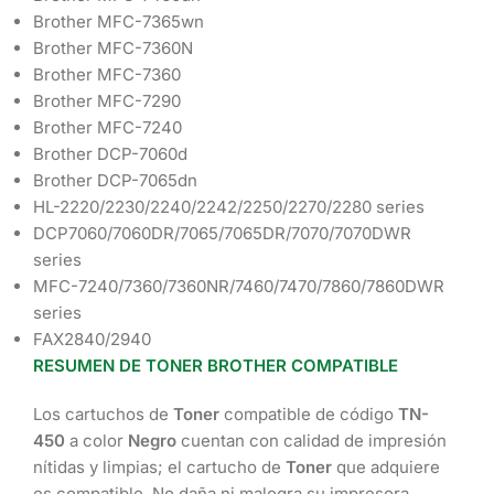
Brother MFC-7365wn
Brother MFC-7360N
Brother MFC-7360
Brother MFC-7290
Brother MFC-7240
Brother DCP-7060d
Brother DCP-7065dn
HL-2220/2230/2240/2242/2250/2270/2280 series
DCP7060/7060DR/7065/7065DR/7070/7070DWR
series
MFC-7240/7360/7360NR/7460/7470/7860/7860DWR
series
FAX2840/2940
RESUMEN DE TONER BROTHER COMPATIBLE
Los cartuchos de
Toner
compatible de código
TN-
450
a color
Negro
cuentan con calidad de impresión
nítidas y limpias; el cartucho de
Toner
que adquiere
es compatible. No daña ni malogra su impresora,