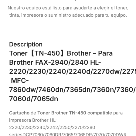
Nuestro equipo está listo para ayudarte a elegir el toner,
tinta, impresora o suministro adecuado para tu equipo.
Description
Toner
【TN-450】
Brother
– Para
Brother FAX-2940/
2840
HL-
2220/2230/
2240/
2240d/
2270dw
/22
MFC-
7860dw/7460dn/7365dn/7360n/
7360/
7060d/7065dn
Cartucho
de
Toner Brother TN-450 compatible
para
impresora Brother HL-
2220/2230/2240/2242/2250/2270/2280
seriesDCP7060/7060DR/7065/7065DR/7070/7070DWR