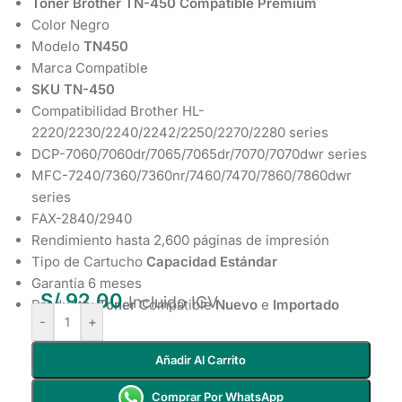
Toner Brother TN-450 Compatible Premium
Color Negro
Modelo
TN450
Marca Compatible
SKU TN-450
Compatibilidad Brother HL-
2220/2230/2240/2242/2250/2270/2280 series
DCP-7060/7060dr/7065/7065dr/7070/7070dwr series
MFC-7240/7360/7360nr/7460/7470/7860/7860dwr
series
FAX-2840/2940
Rendimiento hasta 2,600 páginas de impresión
Tipo de Cartucho
Capacidad Estándar
Garantía 6 meses
S/
92.00
Incluido IGV
Producto:
Toner
Compatible
Nuevo
e
Importado
-
+
Añadir Al Carrito
Comprar Por WhatsApp