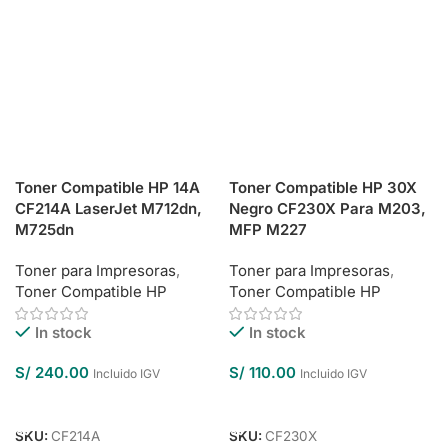
Toner Compatible HP 14A
Toner Compatible HP 30X
CF214A LaserJet M712dn,
Negro CF230X Para M203,
M725dn
MFP M227
Toner para Impresoras
,
Toner para Impresoras
,
Toner Compatible HP
Toner Compatible HP
In stock
In stock
S/
240.00
S/
110.00
Incluido IGV
Incluido IGV
Añadir Al Carrito
Añadir Al Carrito
SKU:
CF214A
SKU:
CF230X