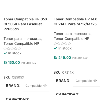
Toner Compatible HP 05X
Toner Compatible HP 14X
CE505X Para LaserJet
CF214X Para M712/M725
P2055dn
Toner para Impresoras
,
Toner para Impresoras
,
Toner Compatible HP
Toner Compatible HP
In stock
In stock
S/
249.00
Incluido IGV
S/
150.00
Incluido IGV
Añadir Al Carrito
Añadir Al Carrito
SKU:
CF214X
SKU:
CE505X
BRAND
Compatible HP
BRAND
Compatible HP
CAPACIDAD
CAPACIDAD