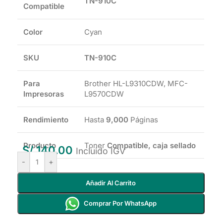
TN-910C
Compatible
Color
Cyan
SKU
TN-910C
Para
Brother HL-L9310CDW, MFC-
Impresoras
L9570CDW
Rendimiento
Hasta
9,000
Páginas
Producto
Toner
Compatible, caja sellado
S/
140.00
Incluido IGV
-
+
Añadir Al Carrito
Comprar Por WhatsApp