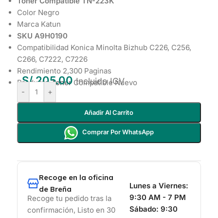
Toner Compatible TN-223K
Color Negro
Marca Katun
SKU A9H0190
Compatibilidad Konica Minolta Bizhub C226, C256,
C266, C7222, C7226
Rendimiento 2,300 Paginas
S/
205.00
Incluido IGV
Producto
Toner
Compatible Nuevo
-
+
Añadir Al Carrito
Comprar Por WhatsApp
Recoge en la oficina
Lunes a Viernes:
de Breña
9:30 AM - 7 PM
Recoge tu pedido tras la
Sábado:
9:30
confirmación, Listo en 30