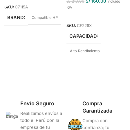
S/
160.00
S/
210.00
Incluido
SKU:
C7115A
IGV
Añadir Al Carrito
BRAND
Compatible HP
SKU:
CF226X
CAPACIDAD
Alto Rendimiento
BRAND
Compatible HP
COLOR
Negro
Envío Seguro
Compra
Garantizada
Realizamos envíos a
todo el Perú con la
Compra con
empresa de tu
confianza; tu