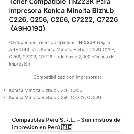
Toner Compatible TN223K Para
Impresora Konica Minolta Bizhub
C226, C256, C266, C7222, C7226
(A9H0190)
Cartucho de Toner Compatible
TN-223K
Negro
A9H0190
para Konica Minolta Bizhub C226, C256,
C266, C7222, C7226 rinde hasta 2,300 páginas de
impresión.
Compatibilidad con Impresoras:
Konica Minolta Bizhub C226, C256
Konica Minolta Bizhub C266, C7222, C7226
Compatibles Peru S.R.L. – Suministros de
impresión en Perú 🇵🇪