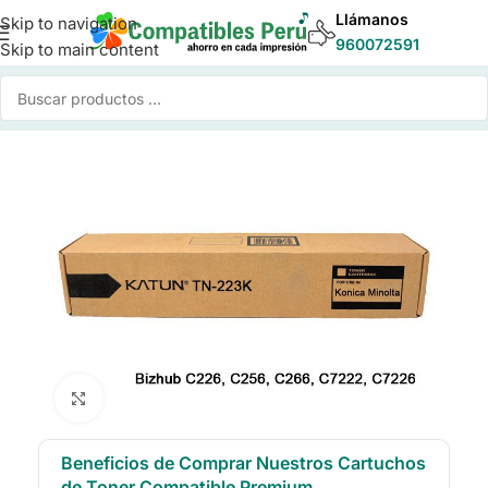
Llámanos
Skip to navigation
960072591
Skip to main content
cio
/
Toner para Impresoras
/
Toner Compatible Konica Minolta
Click to enlarge
Beneficios de Comprar Nuestros Cartuchos
de Toner Compatible Premium