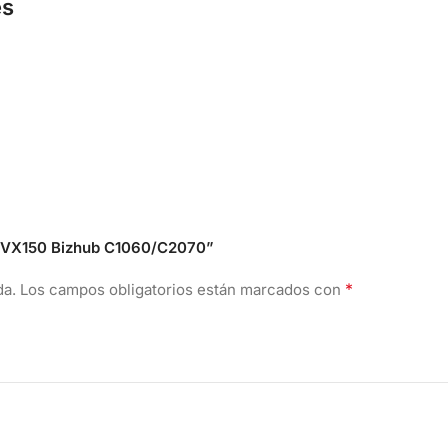
es
A3VX150 Bizhub C1060/C2070”
*
da.
Los campos obligatorios están marcados con