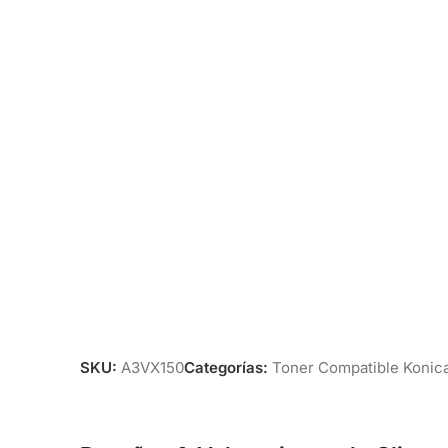
SKU:
A3VX150
Categorías:
Toner Compatible Konica