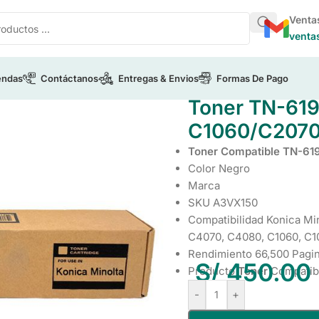
Venta
venta
endas
Contáctanos
Entregas & Envios
Formas De Pago
ica Minolta
/
Toner TN-619K Black A3VX150 Bizhub C1060/C
Toner TN-619
C1060/C207
Toner Compatible TN-61
Color Negro
Marca
SKU A3VX150
Compatibilidad Konica Mi
C4070, C4080, C1060, C1
Rendimiento 66,500 Pagi
S/
450.00
Producto
Toner
Compatib
-
+