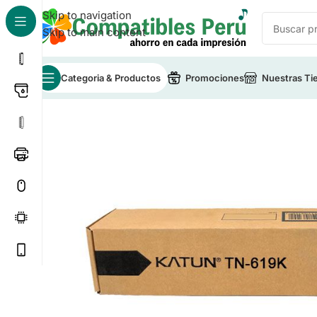
Skip to navigation
Skip to main content
Categoria & Productos
Promociones
Nuestras Ti
Inicio
/
Toner para Impresoras
/
Toner Compatible Kon