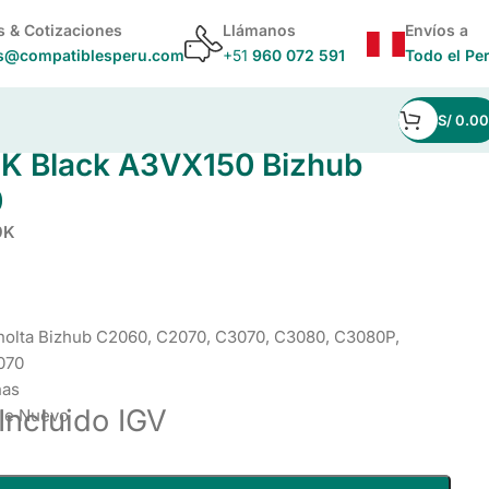
s & Cotizaciones
Llámanos
Envíos a
s@compatiblesperu.com
+51
960 072 591
Todo el Pe
S/
0.00
2070
K Black A3VX150 Bizhub
0
9K
nolta Bizhub C2060, C2070, C3070, C3080, C3080P,
070
nas
Incluido IGV
le Nuevo