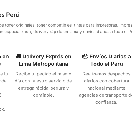
es Perú
e toner originales, toner compatibles, tintas para impresoras, impr
n especializada, delivery rápido en Lima y envíos diarios a todo el
a en
🚚 Delivery Exprés en
📦 Envíos Diarios a
s
Lima Metropolitana
Todo el Perú
e tu
Recibe tu pedido el mismo
Realizamos despachos
nda
día con nuestro servicio de
diarios con cobertura
entrega rápida, segura y
nacional mediante
5
confiable.
agencias de transporte d
confianza.
ck.