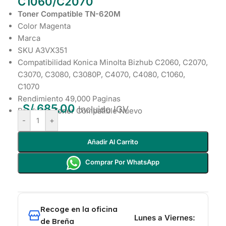
C1060/C2070
Toner Compatible TN-620M
Color Magenta
Marca
SKU A3VX351
Compatibilidad Konica Minolta Bizhub C2060, C2070,
C3070, C3080, C3080P, C4070, C4080, C1060,
C1070
Rendimiento 49,000 Paginas
S/
685.00
Incluido IGV
Producto
Toner
Compatible Nuevo
-
+
Añadir Al Carrito
Comprar Por WhatsApp
Recoge en la oficina
Lunes a Viernes:
de Breña