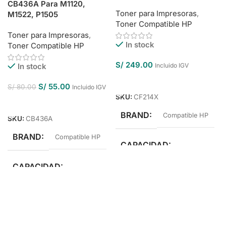
CB436A Para M1120,
Toner para Impresoras
,
M1522, P1505
Toner Compatible HP
Toner para Impresoras
,
In stock
Toner Compatible HP
S/
249.00
In stock
Incluido IGV
Añadir Al Carrito
S/
55.00
S/
80.00
Incluido IGV
SKU:
CF214X
Añadir Al Carrito
BRAND
Compatible HP
SKU:
CB436A
BRAND
Compatible HP
CAPACIDAD
CAPACIDAD
Alto Rendimiento
Estándar Rendimiento
COLOR
Negro
COLOR
Negro