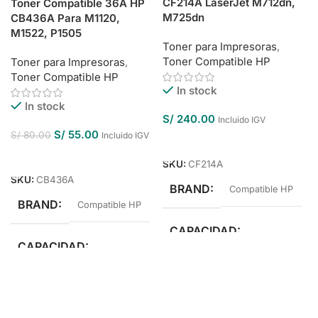
CF214A LaserJet M712dn,
Toner Compatible 36A HP
M725dn
CB436A Para M1120,
M1522, P1505
Toner para Impresoras
,
Toner Compatible HP
Toner para Impresoras
,
Toner Compatible HP
In stock
In stock
S/
240.00
Incluido IGV
S/
55.00
S/
80.00
Incluido IGV
Añadir Al Carrito
Añadir Al Carrito
SKU:
CF214A
SKU:
CB436A
BRAND
Compatible HP
BRAND
Compatible HP
CAPACIDAD
CAPACIDAD
Estándar Rendimiento
Estándar Rendimiento
COLOR
Negro