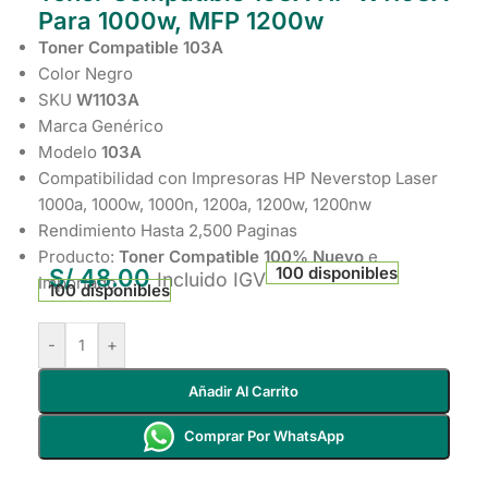
Para 1000w, MFP 1200w
Toner Compatible 103A
Color Negro
SKU
W1103A
Marca Genérico
Modelo
103A
Compatibilidad con Impresoras HP Neverstop Laser
1000a, 1000w, 1000n, 1200a, 1200w, 1200nw
Rendimiento Hasta 2,500 Paginas
Producto:
Toner Compatible 100% Nuevo
e
100 disponibles
S/
48.00
Incluido IGV
Importado
100 disponibles
-
+
Añadir Al Carrito
Comprar Por WhatsApp