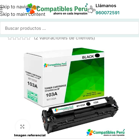
Llámanos
Skip to navigation
960072591
Skip to main content
Inicio
/
Toner para Impresoras
/
Toner Compatible HP
(
2
valoraciones de clientes)
Click to enlarge