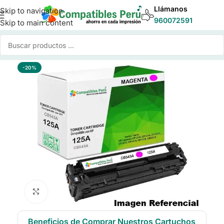
Llámanos
Skip to navigation
960072591
Skip to main content
Inicio
/
Toner para Impresoras
/
Toner Compatible HP
-20%
Click to enlarge
Beneficios de Comprar Nuestros Cartuchos