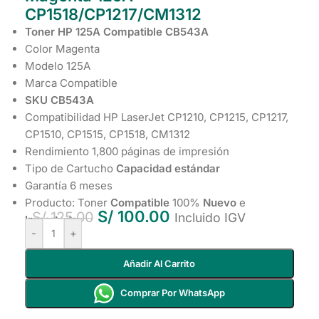
CP1518/CP1217/CM1312
Toner HP 125A Compatible CB543A
Color Magenta
Modelo 125A
Marca Compatible
SKU CB543A
Compatibilidad HP LaserJet CP1210, CP1215, CP1217,
CP1510, CP1515, CP1518, CM1312
Rendimiento 1,800 páginas de impresión
Tipo de Cartucho
Capacidad estándar
Garantía 6 meses
Producto: Toner
Compatible
100%
Nuevo
e
S/
100.00
S/
125.00
Incluido IGV
Importado
-
+
Añadir Al Carrito
Comprar Por WhatsApp