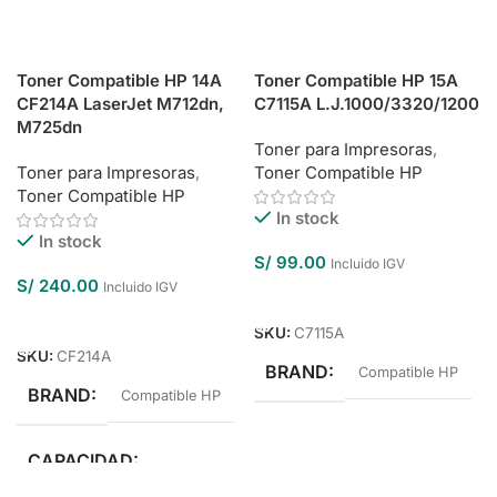
Toner Compatible HP 14A
Toner Compatible HP 15A
CF214A LaserJet M712dn,
C7115A L.J.1000/3320/1200
M725dn
Toner para Impresoras
,
Toner para Impresoras
,
Toner Compatible HP
Toner Compatible HP
In stock
In stock
S/
99.00
Incluido IGV
S/
240.00
Incluido IGV
Añadir Al Carrito
Añadir Al Carrito
SKU:
C7115A
SKU:
CF214A
BRAND
Compatible HP
BRAND
Compatible HP
CAPACIDAD