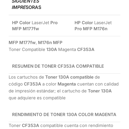
SIGUIENTES
IMPRE
SORAS
HP Color
LaserJet
Pro
HP Color
LaserJet
MFP M177fw
Pro MFP M176n
MFP M177fw
,
M176n MFP
Toner Compatible
130A
Magenta
CF353A
RESUMEN DE TONER
CF353A
COMPATIBLE
Los cartuchos de
Toner 130A compatible
de
código
CF353A
a color
Magenta
cuentan con calidad
de impresión estándar; el cartucho de
Toner 130A
que adquiere es compatible
RENDIMIENTO DE TONER 130A COLOR MAGENTA
Toner
CF353A
compatible cuenta con rendimiento