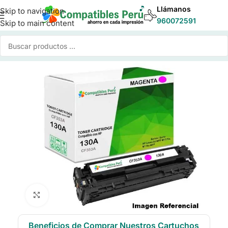
Llámanos
Skip to navigation
960072591
Skip to main content
Inicio
/
Toner para Impresoras
/
Toner Compatible HP
Click to enlarge
Beneficios de Comprar Nuestros Cartuchos