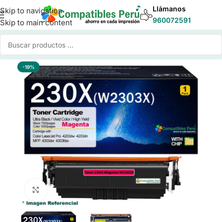
Llámanos
Skip to navigation
960072591
Skip to main content
Inicio
/
Toner para Impresoras
/
Toner Compatible HP
-19%
Click to enlarge