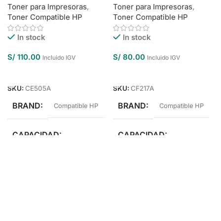
Toner para Impresoras
,
Toner para Impresoras
,
Toner Compatible HP
Toner Compatible HP
In stock
In stock
S/
110.00
S/
80.00
Incluido IGV
Incluido IGV
Añadir Al Carrito
Añadir Al Carrito
SKU:
CE505A
SKU:
CF217A
BRAND
BRAND
Compatible HP
Compatible HP
CAPACIDAD
CAPACIDAD
Estándar Rendimiento
Estándar Rendimiento
COLOR
Negro