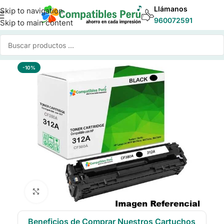
Llámanos
Skip to navigation
960072591
Skip to main content
Inicio
/
Toner para Impresoras
/
Toner Compatible HP
-10%
Click to enlarge
Beneficios de Comprar Nuestros Cartuchos