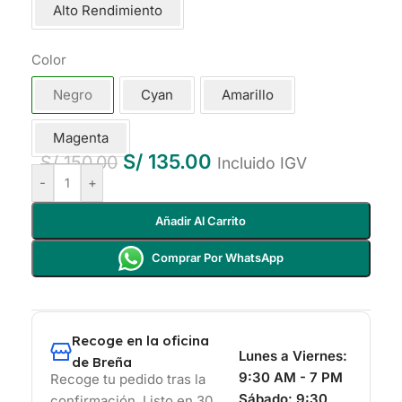
Alto Rendimiento
Color
Negro
Cyan
Amarillo
Magenta
S/
135.00
S/
150.00
Incluido IGV
-
+
Añadir Al Carrito
Comprar Por WhatsApp
Recoge en la oficina
Lunes a Viernes:
de Breña
9:30 AM - 7 PM
Recoge tu pedido tras la
Sábado:
9:30
confirmación, Listo en 30