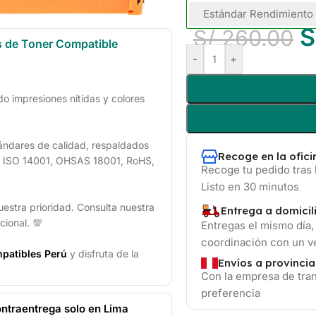
Estándar Rendimiento
S
S/
260.00
s de Toner Compatible
-
+
 impresiones nítidas y colores
ándares de calidad, respaldados
Recoge en la ofic
1, ISO 14001, OHSAS 18001, RoHS,
Recoge tu pedido tras 
Listo en 30 minutos
uestra prioridad. Consulta nuestra
Entrega a domicil
cional. 💯
Entregas el mismo día,
coordinación con un 
patibles Perú
y disfruta de la
Envíos a provincia
Con la empresa de tran
preferencia
ntraentrega solo en Lima