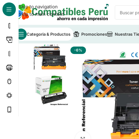
Skip to navigation
Skip to main content
Categoria & Productos
Promociones
Nuestras Ti
Inicio
/
Toner para Impresoras
/
Toner Compatible HP
-6%
Click to enlarge