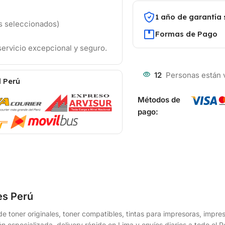
1 año de garantía 
os seleccionados)
Formas de Pago
ervicio excepcional y seguro.
12
Personas están 
l Perú
Métodos de
pago:
es Perú
e toner originales, toner compatibles, tintas para impresoras, impr
n especializada, delivery rápido en Lima y envíos diarios a todo el