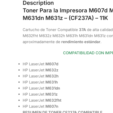
Description
Toner Para la Impresora M607d
M631dn M631z – (CF237A
) – 11K
Cartucho de Toner Compatible
37A
de alta calida
M632fht M632z M632h M631h M631dn M631z con 
aproximadamente de
rendimiento estándar
.
COMPATIBILIDAD CON IMP
HP LaserJet
M607d
HP LaserJet
M632z
HP LaserJet
M632h
HP LaserJet
M631h
HP LaserJet
M631dn
HP LaserJet
M631z
HP LaserJet
M632fht
HP LaserJet
M607n
RESUMEN DE TONER CF237A COMPATIBLE