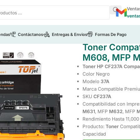
Venta
venta
endas
Contáctanos
Entregas & Envios
Formas De Pago
/
Toner Compatible HP 37A CF237A Para M608, MFP M632
Toner Compat
M608, MFP 
Toner HP CF237A Compat
Color Negro
Modelo
37A
Marca Compatible Premi
SKU
CF237A
Compatibilidad con Impre
M631
, MFP
M632
, MFP
M
Rendimiento Hasta 11,000
Producto:
Toner
Compati
Capacidad