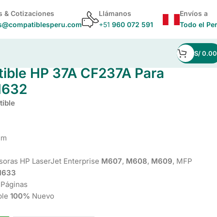
s & Cotizaciones
Llámanos
Envíos a
s@compatiblesperu.com
+51
960 072 591
Todo el Pe
S/
0.00
ible HP 37A CF237A Para
M632
ible
um
soras HP LaserJet Enterprise
M607
,
M608
,
M609
, MFP
633
 Páginas
ble
100%
Nuevo