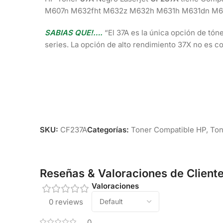
M607n M632fht M632z M632h M631h M631dn M6
SABIAS QUE!….
“
El 37A es la única opción de tó
series. La opción de alto rendimiento 37X no es co
SKU:
CF237A
Categorías:
Toner Compatible HP
,
Ton
Reseñas & Valoraciones de Client
Valoraciones
0 reviews
0