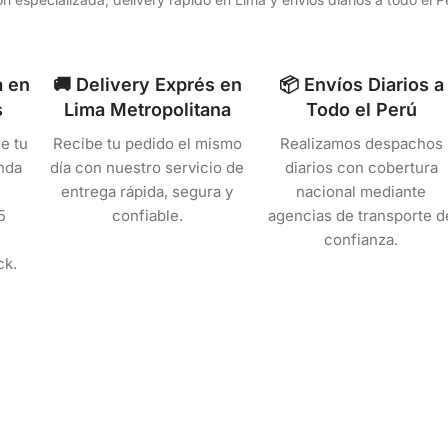
a en
🚚 Delivery Exprés en
📦 Envíos Diarios a
s
Lima Metropolitana
Todo el Perú
e tu
Recibe tu pedido el mismo
Realizamos despachos
nda
día con nuestro servicio de
diarios con cobertura
entrega rápida, segura y
nacional mediante
5
confiable.
agencias de transporte d
confianza.
ck.