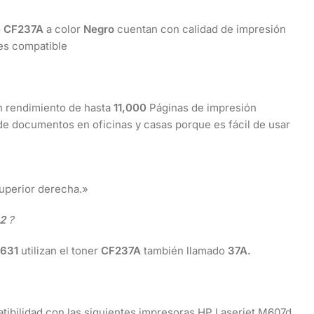
o
CF237A
a color
Negro
cuentan con calidad de impresión
es compatible
n rendimiento de hasta
11,000
Páginas de impresión
e documentos en oficinas y casas porque es fácil de usar
superior derecha.»
2
?
631
utilizan el toner
CF237A
también llamado
37A.
tibilidad con las siguientes impresoras HP Laserjet M607d