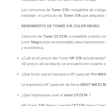
Los cartuchos de
Toner 37A
compatible de códig
estándar; el cartucho de
Toner 37A
que adquiere 
RENDIMIENTO DE TONER 37A COLOR NEGRO
Cartucho de
Toner CF237A
compatible cuenta co
color
Negro
está recomendado para impresiones d
y económica.
¿Cuál es el precio del Toner
HP 37A
actualmente?
«El precio del producto se encuentra en la parte 
¿Qué tóner usa la impresora HP LaserJet
Pro M63
La impresora HP LaserJet de Serie
M607 M632 M
¿Qué impresoras usan el
toner CF237A
?
HP Toner
37A
Negro Laserjet
CF237A
tiene Compa