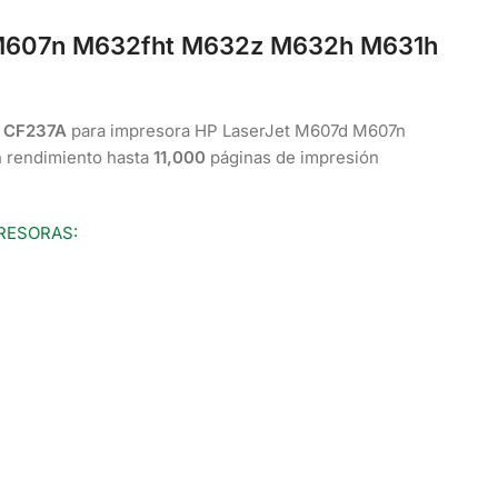
 M607n M632fht M632z M632h M631h
d
CF237A
para impresora HP LaserJet M607d M607n
rendimiento hasta
11,000
páginas de impresión
RESORAS: