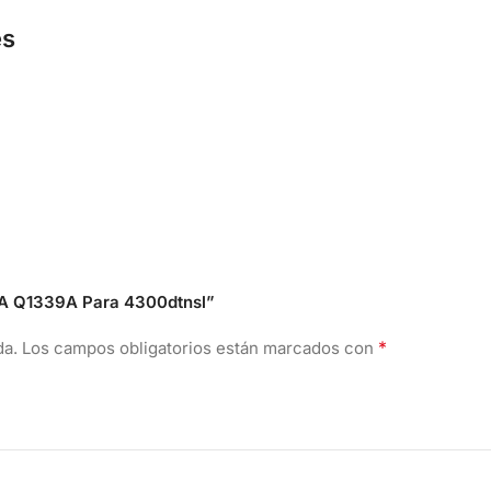
es
39A Q1339A Para 4300dtnsl”
*
da.
Los campos obligatorios están marcados con