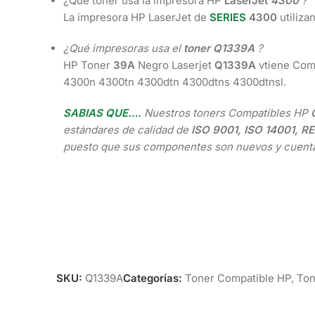
¿Qué tóner usa la impresora HP
LaserJet
4300
?
La impresora HP LaserJet de
SERIES
4300
utiliza
¿Qué impresoras usa el
toner Q1339A
?
HP Toner
39A
Negro Laserjet
Q1339A
vtiene Com
4300n 4300tn 4300dtn 4300dtns 4300dtnsl.
SABIAS QUE….
Nuestros toners Compatibles HP
estándares de calidad de
ISO 9001, ISO 14001, 
puesto que sus componentes son nuevos y cuenta
SKU:
Q1339A
Categorías:
Toner Compatible HP
,
Ton