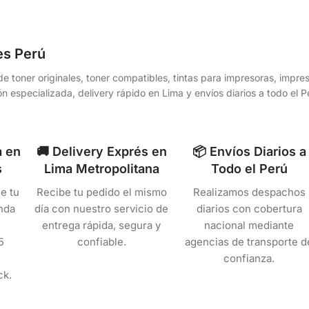
es Perú
e toner originales, toner compatibles, tintas para impresoras, impr
n especializada, delivery rápido en Lima y envíos diarios a todo el
a en
🚚 Delivery Exprés en
📦 Envíos Diarios a
s
Lima Metropolitana
Todo el Perú
e tu
Recibe tu pedido el mismo
Realizamos despachos
nda
día con nuestro servicio de
diarios con cobertura
entrega rápida, segura y
nacional mediante
5
confiable.
agencias de transporte d
confianza.
ck.