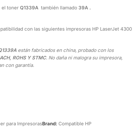
n el toner
Q1339A
también llamado
39A
.
patibilidad con las siguientes impresoras HP LaserJet 4300
Q1339A
están fabricados en china, probado con los
REACH, ROHS Y STMC
. No daña ni malogra su impresora,
n con garantía.
er para Impresoras
Brand:
Compatible HP