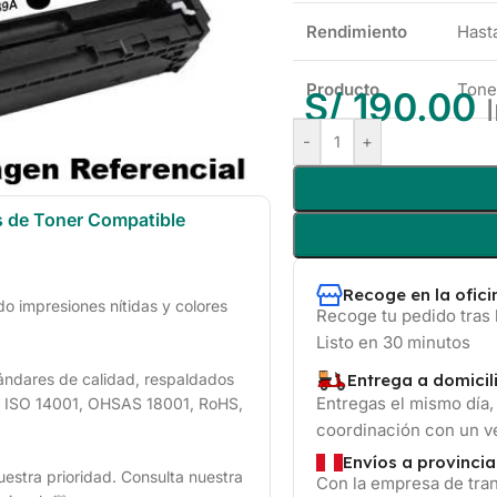
Rendimiento
Hast
Producto
Ton
S/
190.00
-
+
s de Toner Compatible
Recoge en la ofic
 impresiones nítidas y colores
Recoge tu pedido tras 
Listo en 30 minutos
Entrega a domicil
ándares de calidad, respaldados
Entregas el mismo día,
1, ISO 14001, OHSAS 18001, RoHS,
coordinación con un 
Envíos a provincia
uestra prioridad. Consulta nuestra
Con la empresa de tran