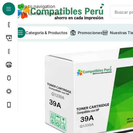
Skip to navigation
Skip to main content
Categoria & Productos
Promociones
Nuestras Ti
Inicio
/
Toner para Impresoras
/
Toner Compatible HP