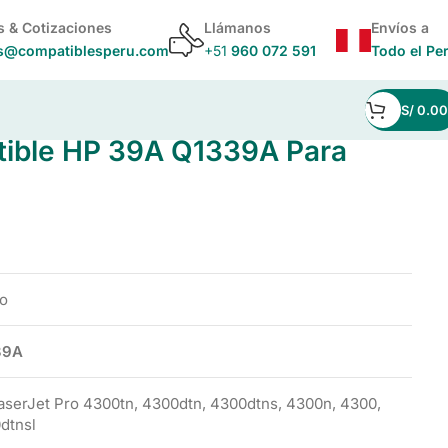
s & Cotizaciones
Llámanos
Envíos a
s@compatiblesperu.com
+51
960 072 591
Todo el Pe
S/
0.00
ible HP 39A Q1339A Para
o
39A
aserJet Pro 4300tn, 4300dtn, 4300dtns, 4300n, 4300,
dtnsl