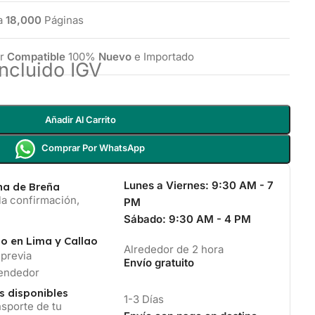
a
18,000
Páginas
er
Compatible
100%
Nuevo
e Importado
Incluido IGV
Añadir Al Carrito
Comprar Por WhatsApp
Lunes a Viernes:
9:30 AM - 7
ina de Breña
la confirmación,
PM
Sábado:
9:30 AM - 4 PM
io en Lima y Callao
Alrededor de 2 hora
 previa
Envío gratuito
vendedor
s disponibles
1-3 Días
sporte de tu