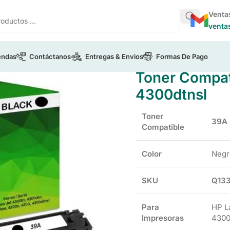
Venta
venta
endas
Contáctanos
Entregas & Envios
Formas De Pago
/
Toner Compatible HP 39A Q1339A Para 4300dtnsl
Toner Compat
4300dtnsl
Toner
39A
Compatible
Color
Negr
SKU
Q13
Para
HP L
Impresoras
4300