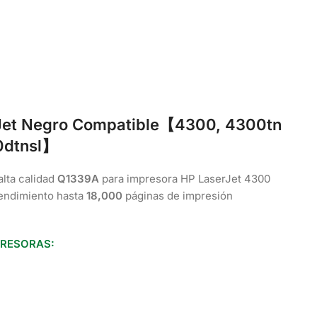
rJet Negro Compatible【4300, 4300tn
dtnsl
】
alta calidad
Q1339A
para impresora HP LaserJet 4300
endimiento hasta
18,000
páginas de impresión
PRESORAS: