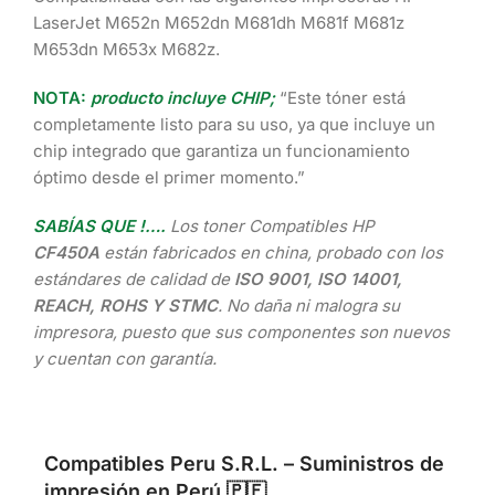
LaserJet M652n M652dn M681dh M681f M681z
M653dn M653x M682z.
NOTA:
producto incluye CHIP;
“Este tóner está
completamente listo para su uso, ya que incluye un
chip integrado que garantiza un funcionamiento
óptimo desde el primer momento.”
SABÍAS QUE !….
Los toner Compatibles HP
CF450A
están fabricados en china, probado con los
estándares de calidad de
ISO 9001, ISO 14001,
REACH, ROHS Y STMC
. No daña ni malogra su
impresora, puesto que sus componentes son nuevos
y cuentan con garantía.
Compatibles Peru S.R.L. – Suministros de
impresión en Perú 🇵🇪