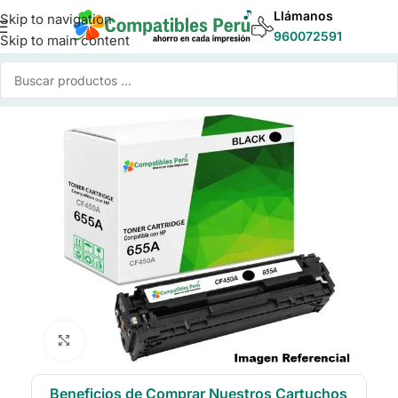
Llámanos
Skip to navigation
960072591
Skip to main content
Inicio
/
Toner para Impresoras
/
Toner Compatible HP
Click to enlarge
Beneficios de Comprar Nuestros Cartuchos