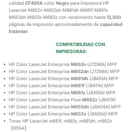
calidad
CF450A
color
Negro
para impresora HP
LaserJet M652n M652dn M681dh M681f M681z
M653dn M653x M682z con rendimiento hasta
12,500
páginas de impresión aproximadamente de
capacidad
Estándar
.
COMPATIBILIDAD CON
IMPRESORAS:
HP Color LaserJet Enterprise
M652n
(J7Z98A) MFP
HP Color LaserJet Enterprise
M652dn
(J7Z99A) MFP
HP Color LaserJet Enterprise
M681dh
(J8A10A) MFP
HP Color LaserJet Enterprise
M681f
(J8A11A) MFP
HP Color LaserJet Enterprise
M681z
(J8A10A) MFP
HP Color LaserJet Enterprise Flow
M682z
(J8A17A)
HP Color LaserJet Enterprise
M653dn
(J8A04A) MFP
HP Color LaserJet Enterprise
M653x
(J8A05A) MFP
Toner HP LaserJet m681f, m681z, m681dh, m682z
【655A】