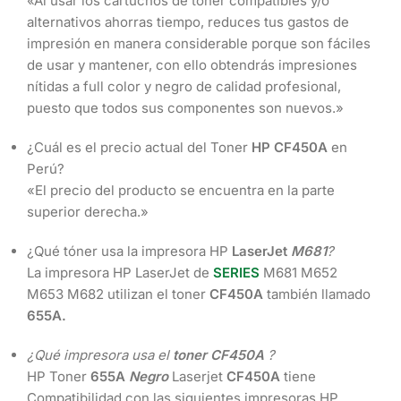
«Al usar los cartuchos de toner compatibles y/o
alternativos ahorras tiempo, reduces tus gastos de
impresión en manera considerable porque son fáciles
de usar y mantener, con ello obtendrás impresiones
nítidas a full color y negro de calidad profesional,
puesto que todos sus componentes son nuevos.»
¿Cuál es el precio actual del Toner
HP CF450A
en
Perú?
«El precio del producto se encuentra en la parte
superior derecha.»
¿Qué tóner usa la impresora HP
LaserJet
M681
?
La impresora HP LaserJet de
SERIES
M681 M652
M653 M682 utilizan el toner
CF450A
también llamado
655A
.
¿Qué impresora usa el
toner CF450A
?
HP Toner
655A
Negro
Laserjet
CF450A
tiene
Compatibilidad con las siguientes impresoras HP