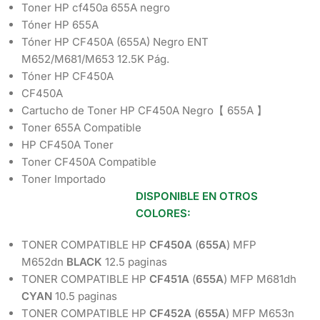
Toner HP cf450a 655A negro
Tóner HP 655A
Tóner HP CF450A (655A) Negro ENT
M652/M681/M653 12.5K Pág.
Tóner HP CF450A
CF450A
Cartucho de Toner HP CF450A Negro【 655A 】
Toner 655A Compatible
HP CF450A Toner
Toner CF450A Compatible
Toner Importado
DISPONIBLE EN OTROS
COLORES:
TONER COMPATIBLE HP
CF450A
(
655A
) MFP
M652dn
BLACK
12.5 paginas
TONER COMPATIBLE HP
CF451A
(
655A
) MFP M681dh
CYAN
10.5 paginas
TONER COMPATIBLE HP
CF452A
(
655A
) MFP M653n