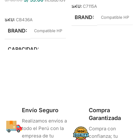
Incluido IGV
SKU:
C7115A
Añadir Al Carrito
BRAND
Compatible HP
SKU:
CB436A
BRAND
Compatible HP
CAPACIDAD
Estándar Rendimiento
COLOR
Negro
Envío Seguro
Compra
Garantizada
Realizamos envíos a
todo el Perú con la
Compra con
empresa de tu
confianza; tu