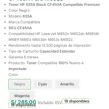
Toner HP 655A Black CF450A Compatible Premium
Color Negro
Modelo
655A
Marca Compatible
SKU CF450A
Compatibilidad HP LaserJet M652n M652dn M681dh
M681f M681z M653dn M653x M682z.
Rendimiento hasta 12,500 páginas de impresión
Tipo de Cartucho
Capacidad Estándar
Garantía 6 meses
Producto:
Toner
Compatible
100%
Nuevo e
Importado
Color
Negro
Cyan
Amarillo
Magenta
18 disponibles
S/
285.00
Incluido IGV
18 disponibles