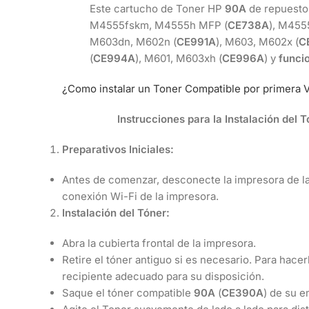
Este cartucho de Toner HP
90A
de repuesto 
M4555fskm, M4555h MFP (
CE738A
), M455
M603dn, M602n (
CE991A
), M603, M602x (
C
(
CE994A
), M601, M603xh (
CE996A
) y
funci
¿Como instalar un Toner Compatible por primera 
Instrucciones para la Instalación del
Preparativos Iniciales:
Antes de comenzar, desconecte la impresora de la
conexión Wi-Fi de la impresora.
Instalación del Tóner:
Abra la cubierta frontal de la impresora.
Retire el tóner antiguo si es necesario. Para hace
recipiente adecuado para su disposición.
Saque el tóner compatible
90A
(
CE390A
) de su e