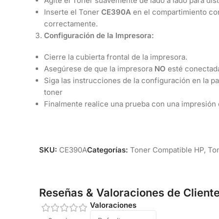
Agite el Toner suavemente de lado a lado para dist
Inserte el Toner
CE390A
en el compartimiento co
correctamente.
Configuración de la Impresora:
Cierre la cubierta frontal de la impresora.
Asegúrese de que la impresora
NO
esté conectada 
Siga las instrucciones de la configuración en la pa
toner
Finalmente realice una prueba con una impresión 
SKU:
CE390A
Categorías:
Toner Compatible HP
,
Ton
Reseñas & Valoraciones de Client
Valoraciones