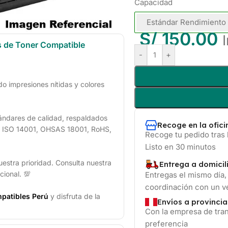
Capacidad
Estándar Rendimiento
S/
150.00
s de Toner Compatible
-
+
 impresiones nítidas y colores
ándares de calidad, respaldados
Recoge en la ofic
1, ISO 14001, OHSAS 18001, RoHS,
Recoge tu pedido tras 
Listo en 30 minutos
uestra prioridad. Consulta nuestra
Entrega a domicil
cional. 💯
Entregas el mismo día,
coordinación con un 
patibles Perú
y disfruta de la
Envíos a provincia
Con la empresa de tran
preferencia