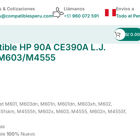
s & Cotizaciones
Llámanos
Envíos a
s@compatiblesperu.com
+51
960 072 591
Todo el Pe
S/
0.00
M4555
ible HP 90A CE390A L.J.
M603/M4555
Jet M601, M603dn, M601n, M601dn, M603xh, M602,
5fskm, M4555h, M602x, M603, M4555, M602n, M4555f,
nas
ble
100%
Nuevo