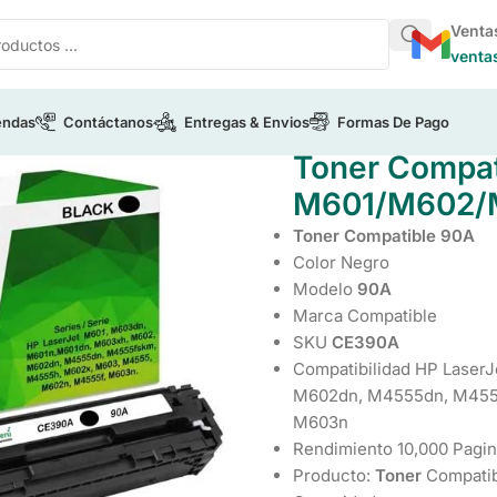
Venta
venta
endas
Contáctanos
Entregas & Envios
Formas De Pago
/
Toner Compatible HP 90A CE390A L.J. M601/M602/M603/
Toner Compat
M601/M602/
Toner Compatible 90A
Color Negro
Modelo
90A
Marca Compatible
SKU
CE390A
Compatibilidad HP Laser
M602dn, M4555dn, M455
M603n
Rendimiento 10,000 Pagi
Producto:
Toner
Compati