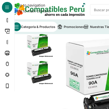
Skip to navigation
Skip to main content
Categoria & Productos
Promociones
Nuestras Ti
Inicio
/
Toner para Impresoras
/
Toner Compatible HP