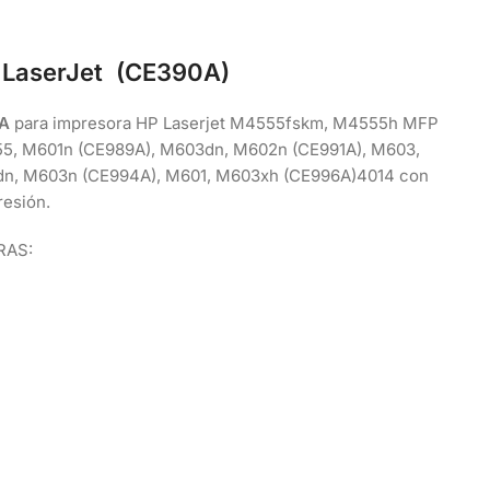
 LaserJet (CE390A)
A
para impresora HP Laserjet M4555fskm, M4555h MFP
5, M601n (CE989A), M603dn, M602n (CE991A), M603,
dn, M603n (CE994A), M601, M603xh (CE996A)4014 con
resión.
RAS: