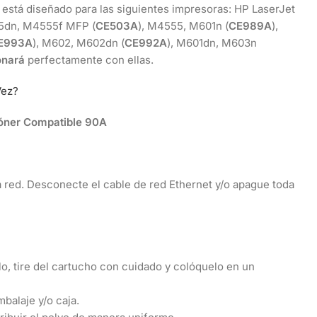
está diseñado para las siguientes impresoras: HP LaserJet
5dn, M4555f MFP (
CE503A
), M4555, M601n (
CE989A
),
E993A
), M602, M602dn (
CE992A
), M601dn, M603n
onará
perfectamente con ellas.
Vez?
 Tóner Compatible 90A
 red. Desconecte el cable de red Ethernet y/o apague toda
rlo, tire del cartucho con cuidado y colóquelo en un
mbalaje y/o caja.