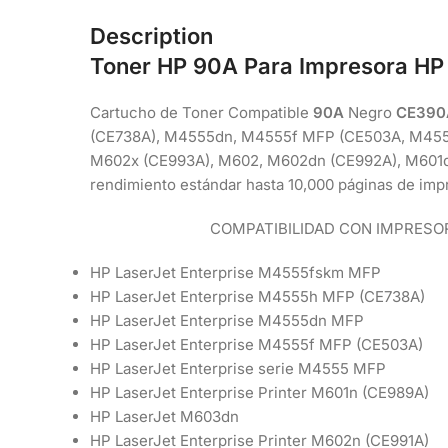
Description
Toner HP 90A Para Impresora HP
Cartucho de Toner Compatible
90A
Negro
CE390
(CE738A), M4555dn, M4555f MFP (CE503A, M455
M602x (CE993A), M602, M602dn (CE992A), M601
rendimiento estándar hasta 10,000 páginas de imp
COMPATIBILIDAD CON IMPRESO
HP LaserJet Enterprise M4555fskm MFP
HP LaserJet Enterprise M4555h MFP (CE738A)
HP LaserJet Enterprise M4555dn MFP
HP LaserJet Enterprise M4555f MFP (CE503A)
HP LaserJet Enterprise serie M4555 MFP
HP LaserJet Enterprise Printer M601n (CE989A)
HP LaserJet M603dn
HP LaserJet Enterprise Printer M602n (CE991A)