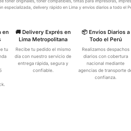
e toner originales, toner compatibles, tintas para impresoras, impr
n especializada, delivery rápido en Lima y envíos diarios a todo el
a en
🚚 Delivery Exprés en
📦 Envíos Diarios a
s
Lima Metropolitana
Todo el Perú
e tu
Recibe tu pedido el mismo
Realizamos despachos
nda
día con nuestro servicio de
diarios con cobertura
entrega rápida, segura y
nacional mediante
5
confiable.
agencias de transporte d
confianza.
ck.