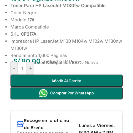
Toner Para HP LaserJet M130fw Compatible
Color Negro
Modelo
17A
Marca Compatible
SKU
CF217A
Impresora HP LaserJet M130 M104w M102w M130nw
M130fw
Rendimiento 1,600 Paginas
S/
80.00
Incluido IGV
Producto:
Toner
Compatible
100%
Nuevo
-
+
Añadir Al Carrito
Comprar Por WhatsApp
Recoge en la oficina
Lunes a Viernes:
de Breña
9:30 AM - 7 PM