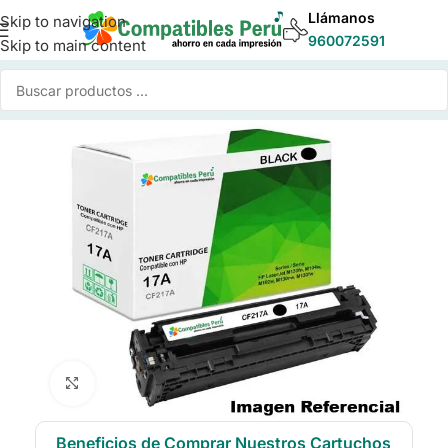
Llámanos
Skip to navigation
960072591
Skip to main content
Inicio
/
Toner para Impresoras
/
Toner Compatible HP
Click to enlarge
Beneficios de Comprar Nuestros Cartuchos