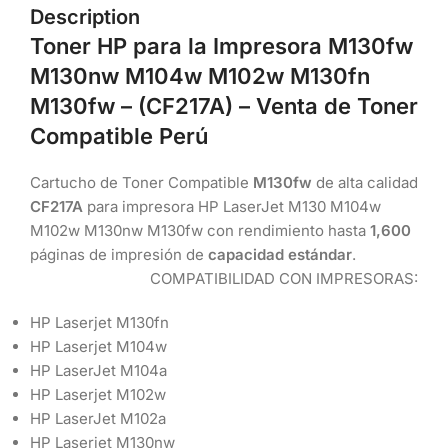
Description
Toner HP para la Impresora M130fw
M130nw M104w M102w M130fn
M130fw – (CF217A
) – Venta de Toner
Compatible Perú
Cartucho de Toner Compatible
M130fw
de alta calidad
CF217A
para impresora HP LaserJet M130 M104w
M102w M130nw M130fw con rendimiento hasta
1,600
páginas de impresión de
capacidad estándar
.
COMPATIBILIDAD CON IMPRESORAS:
HP Laserjet M130fn
HP Laserjet M104w
HP LaserJet M104a
HP Laserjet M102w
HP LaserJet M102a
HP Laserjet M130nw