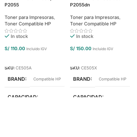
P2055
P2055dn
Toner para Impresoras
,
Toner para Impresoras
,
Toner Compatible HP
Toner Compatible HP
In stock
In stock
S/
110.00
S/
150.00
Incluido IGV
Incluido IGV
Añadir Al Carrito
Añadir Al Carrito
SKU:
CE505A
SKU:
CE505X
BRAND
BRAND
Compatible HP
Compatible HP
CAPACIDAD
CAPACIDAD
Estándar Rendimiento
Alto Rendimiento
COLOR
Negro