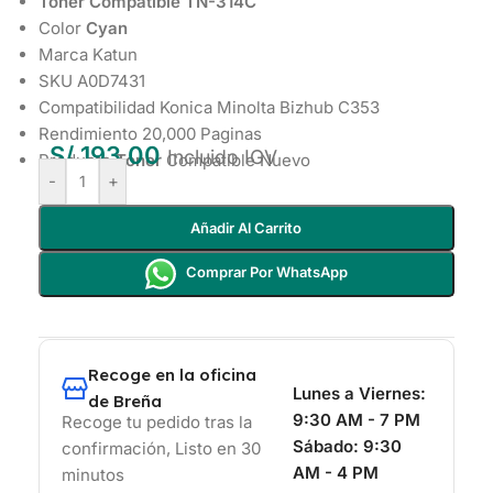
Toner Compatible TN-314C
Color
Cyan
Marca Katun
SKU A0D7431
Compatibilidad Konica Minolta Bizhub C353
Rendimiento 20,000 Paginas
S/
193.00
Incluido IGV
Producto
Toner
Compatible Nuevo
-
+
Añadir Al Carrito
Comprar Por WhatsApp
Recoge en la oficina
Lunes a Viernes:
de Breña
9:30 AM - 7 PM
Recoge tu pedido tras la
Sábado:
9:30
confirmación, Listo en 30
AM - 4 PM
minutos