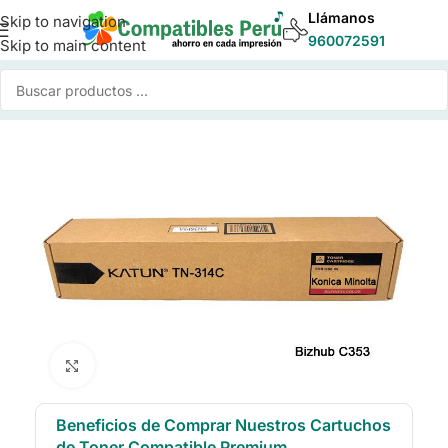
Llámanos
Skip to navigation
960072591
Skip to main content
cio
/
Toner para Impresoras
/
Toner Compatible Konica Minolta
Click to enlarge
Beneficios de Comprar Nuestros Cartuchos
de Toner Compatible Premium