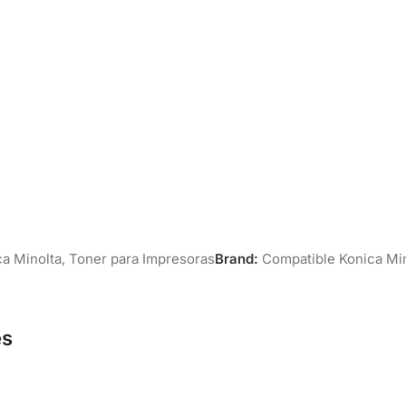
a Minolta
,
Toner para Impresoras
Brand:
Compatible Konica Mi
es