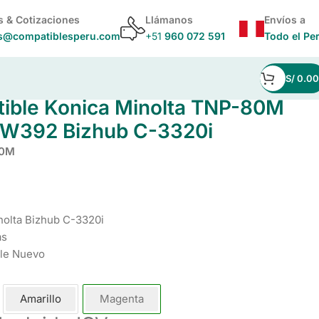
s & Cotizaciones
Llámanos
Envíos a
s@compatiblesperu.com
+51
960 072 591
Todo el Pe
S/
0.00
enta AAJW392 Bizhub C-3320i
ible Konica Minolta TNP-80M
W392 Bizhub C-3320i
80M
nolta Bizhub C-3320i
as
le Nuevo
Amarillo
Magenta