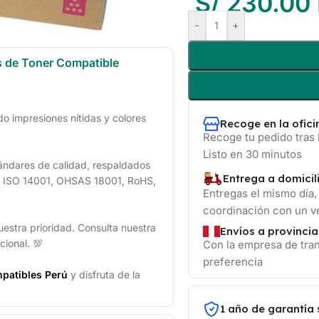
S/
230.00
-
+
s de Toner Compatible
 impresiones nítidas y colores
Recoge en la ofic
Recoge tu pedido tras 
Listo en 30 minutos
ándares de calidad, respaldados
Entrega a domicil
1, ISO 14001, OHSAS 18001, RoHS,
Entregas el mismo día,
coordinación con un 
uestra prioridad. Consulta nuestra
Envíos a provincia
cional. 💯
Con la empresa de tran
preferencia
patibles Perú
y disfruta de la
1 año de garantía 