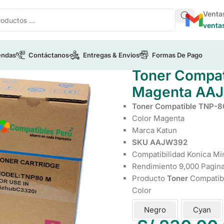
Venta
venta
endas
Contáctanos
Entregas & Envios
Formas De Pago
ica Minolta
/
Toner Compatible Konica Minolta TNP-80M Mag
Toner Compat
Magenta AAJ
Toner Compatible TNP-
Color Magenta
Marca Katun
SKU AAJW392
Compatibilidad Konica Mi
Rendimiento 9,000 Pagin
Producto
Toner
Compatib
Color
Negro
Cyan