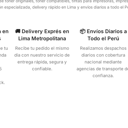
e toner originales, toner compatibles, tintas para impresoras, impr
n especializada, delivery rápido en Lima y envíos diarios a todo el
a en
🚚 Delivery Exprés en
📦 Envíos Diarios a
s
Lima Metropolitana
Todo el Perú
e tu
Recibe tu pedido el mismo
Realizamos despachos
nda
día con nuestro servicio de
diarios con cobertura
entrega rápida, segura y
nacional mediante
5
confiable.
agencias de transporte d
confianza.
ck.