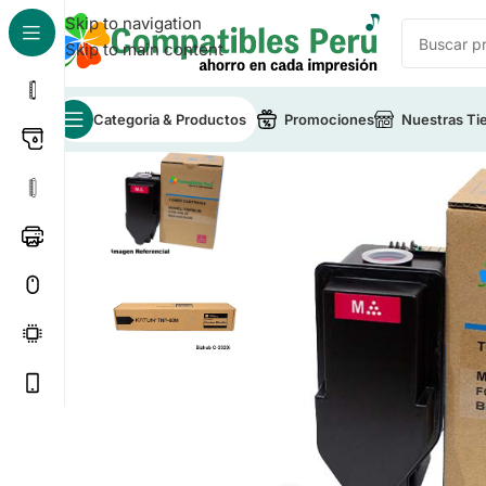
Skip to navigation
Skip to main content
Categoria & Productos
Promociones
Nuestras Ti
Inicio
/
Toner para Impresoras
/
Toner Compatible Kon