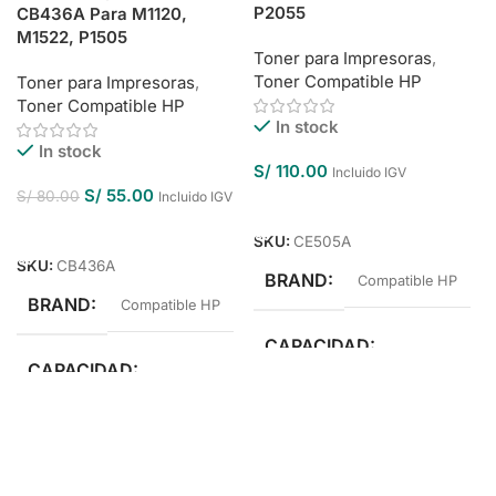
P2055
CB436A Para M1120,
M1522, P1505
Toner para Impresoras
,
Toner Compatible HP
Toner para Impresoras
,
Toner Compatible HP
In stock
In stock
S/
110.00
Incluido IGV
S/
55.00
S/
80.00
Incluido IGV
Añadir Al Carrito
Añadir Al Carrito
SKU:
CE505A
SKU:
CB436A
BRAND
Compatible HP
BRAND
Compatible HP
CAPACIDAD
CAPACIDAD
Estándar Rendimiento
Estándar Rendimiento
COLOR
Negro
COLOR
Negro