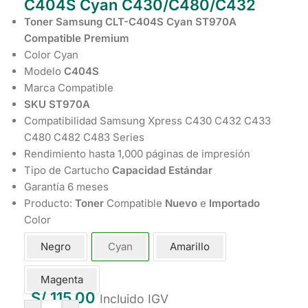
C404S Cyan C430/C480/C432
Toner Samsung CLT-C404S Cyan ST970A
Compatible Premium
Color Cyan
Modelo
C404S
Marca Compatible
SKU ST970A
Compatibilidad Samsung Xpress C430 C432 C433
C480 C482 C483 Series
Rendimiento hasta 1,000 páginas de impresión
Tipo de Cartucho
Capacidad Estándar
Garantía 6 meses
Producto:
Toner
Compatible
Nuevo
e
Importado
Color
Negro
Cyan
Amarillo
Magenta
S/
115.00
Incluido IGV