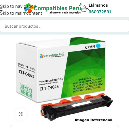
Llámanos
Skip to navigation
960072591
Skip to main content
Inicio
/
Toner para Impresoras
/
Toner Compatible Samsung
Click to enlarge