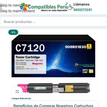
Llámanos
Skip to navigation
960072591
Skip to main content
Inicio
/
Toner para Impresoras
/
Toner Compatible Xerox
-8%
Click to enlarge
Beneficios de Comprar Nuestros Cartuchos