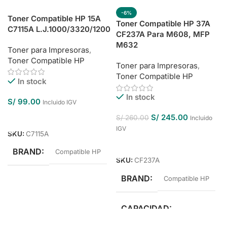
-6%
Toner Compatible HP 15A
Toner Compatible HP 37A
C7115A L.J.1000/3320/1200
CF237A Para M608, MFP
M632
Toner para Impresoras
,
Toner Compatible HP
Toner para Impresoras
,
Toner Compatible HP
In stock
In stock
S/
99.00
Incluido IGV
Añadir Al Carrito
S/
245.00
S/
260.00
Incluido
IGV
SKU:
C7115A
Añadir Al Carrito
BRAND
Compatible HP
SKU:
CF237A
BRAND
Compatible HP
CAPACIDAD