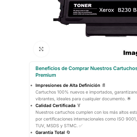
Click to enlarge
Beneficios de Comprar Nuestros Cartucho
Premium
Impresiones de Alta Definición
📄
Cartuchos 100% nuevos e importados, garantizando
vibrantes, ideales para cualquier documento. 🌟
Calidad Certificada
🏅
Nuestros cartuchos cumplen con los más altos est
por certificaciones internacionales como ISO 900
TUV, MSDS y STMC. ✅
Garantía Total
🔄