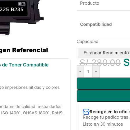
Producto
Compatibilidad
Capacidad
Estándar Rendimiento
S
S/
280.00
s de Toner Compatible
-
+
 impresiones nítidas y colores
ándares de calidad, respaldados
Recoge en la ofic
1, ISO 14001, OHSAS 18001, RoHS,
Recoge tu pedido tras 
Listo en 30 minutos