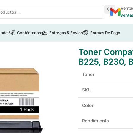
Venta
venta
endas
Contáctanos
Entregas & Envios
Formas De Pago
rox
/
Toner Compatible Xerox 006R04404 Para B225, B230, B
Toner Compat
B225, B230, 
Toner
SKU
Color
Rendimiento