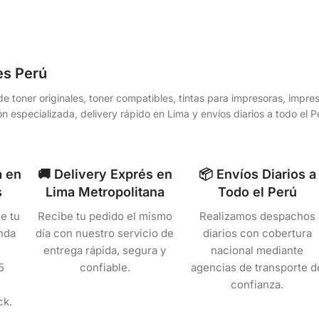
es Perú
e toner originales, toner compatibles, tintas para impresoras, impr
n especializada, delivery rápido en Lima y envíos diarios a todo el
a en
🚚 Delivery Exprés en
📦 Envíos Diarios a
s
Lima Metropolitana
Todo el Perú
e tu
Recibe tu pedido el mismo
Realizamos despachos
nda
día con nuestro servicio de
diarios con cobertura
entrega rápida, segura y
nacional mediante
5
confiable.
agencias de transporte d
confianza.
ck.