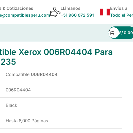
s & Cotizaciones
Llámanos
Envíos a
s@compatiblesperu.com
+51
960 072 591
Todo el Pe
S/
0.00
235
ible Xerox 006R04404 Para
B235
Compatible
006R04404
006R04404
Black
Hasta 6,000 Páginas