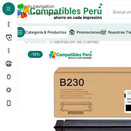
Skip to navigation
Skip to main content
Categoria & Productos
Promociones
Nuestras Ti
Inicio
/
Toner para Impresoras
/
Toner Compatible Xe
(
1
valoración de cliente)
-13%