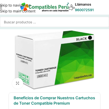
Llámanos
Skip to navigation
960072591
Skip to main content
Inicio
/
Toner para Impresoras
/
Toner Compatible Xerox
Click to enlarge
Beneficios de Comprar Nuestros Cartuchos
de Toner Compatible Premium