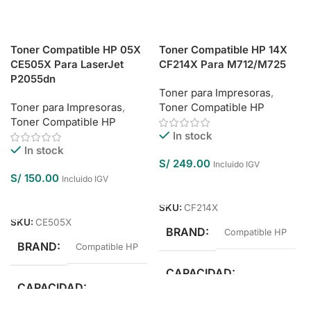
Toner Compatible HP 05X
Toner Compatible HP 14X
CE505X Para LaserJet
CF214X Para M712/M725
P2055dn
Toner para Impresoras
,
Toner para Impresoras
,
Toner Compatible HP
Toner Compatible HP
In stock
In stock
S/
249.00
Incluido IGV
S/
150.00
Incluido IGV
Añadir Al Carrito
Añadir Al Carrito
SKU:
CF214X
SKU:
CE505X
BRAND
Compatible HP
BRAND
Compatible HP
CAPACIDAD
CAPACIDAD
Alto Rendimiento