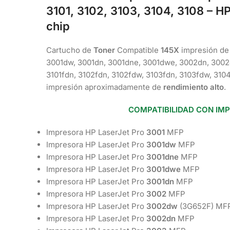
3101, 3102, 3103, 3104, 3108
– H
chip
Cartucho de
Toner
Compatible
145X
impresión de 
3001dw, 3001dn, 3001dne, 3001dwe, 3002dn, 300
3101fdn, 3102fdn, 3102fdw, 3103fdn, 3103fdw, 31
impresión aproximadamente de
rendimiento alto
.
COMPATIBILIDAD CON IM
Impresora HP LaserJet Pro
3001
MFP
Impresora HP LaserJet Pro
3001dw
MFP
Impresora HP LaserJet Pro
3001dne
MFP
Impresora HP LaserJet Pro
3001dwe
MFP
Impresora HP LaserJet Pro
3001dn
MFP
Impresora HP LaserJet Pro
3002
MFP
Impresora HP LaserJet Pro
3002dw
(3G652F) MF
Impresora HP LaserJet Pro
3002dn
MFP