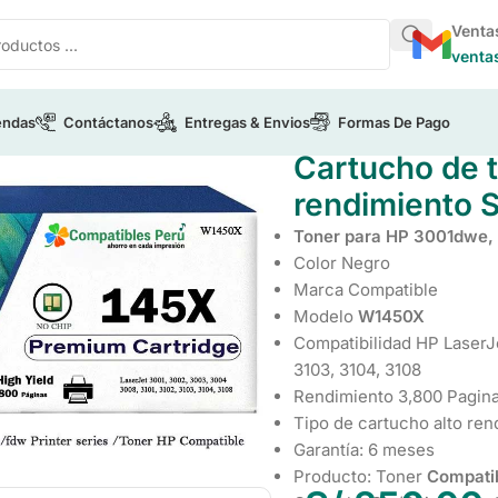
Venta
venta
endas
Contáctanos
Entregas & Envios
Formas De Pago
/
Cartucho de tóner HP LaserJet 145X alto rendimiento Sin Chi
Cartucho de t
rendimiento S
Toner para HP 3001dwe,
Color Negro
Marca Compatible
Modelo
W1450X
Compatibilidad HP LaserJe
3103, 3104, 3108
Rendimiento 3,800 Pagin
Tipo de cartucho alto ren
Garantía: 6 meses
Producto: Toner
Compati