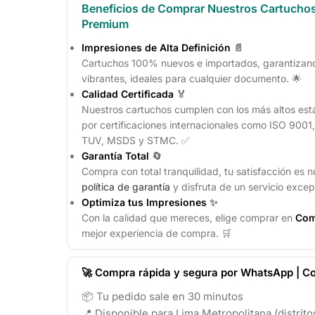
Beneficios de Comprar Nuestros Cartucho
Premium
Impresiones de Alta Definición
📄
Cartuchos 100% nuevos e importados, garantizando
vibrantes, ideales para cualquier documento. 🌟
Calidad Certificada
🏅
Nuestros cartuchos cumplen con los más altos est
por certificaciones internacionales como ISO 900
TUV, MSDS y STMC. ✅
Garantía Total
🔄
Compra con total tranquilidad, tu satisfacción es n
política de garantía
y disfruta de un servicio excep
Optimiza tus Impresiones
✨
Con la calidad que mereces, elige comprar en
Com
mejor experiencia de compra. 🛒
🚀 Compra rápida y segura por WhatsApp | Co
📦 Tu pedido sale en 30 minutos
📍 Disponible para Lima Metropolitana (distrit