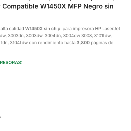
P Compatible W1450X
MFP
Negro sin
alta calidad
W1450X sin chip
para impresora HP LaserJet
2dw, 3003dn, 3003dw, 3004dn, 3004dw 3008, 3101fdw,
04fdn, 3104fdw con rendimiento hasta
3,800
páginas de
PRESORAS:
P