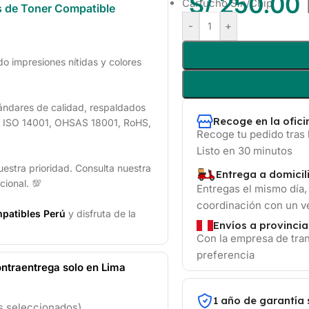
S/
250.00
Cartucho Sin/Chip
s de Toner Compatible
-
+
 impresiones nítidas y colores
ándares de calidad, respaldados
Recoge en la ofic
1, ISO 14001, OHSAS 18001, RoHS,
Recoge tu pedido tras 
Listo en 30 minutos
uestra prioridad. Consulta nuestra
Entrega a domicil
cional. 💯
Entregas el mismo día,
coordinación con un 
patibles Perú
y disfruta de la
Envíos a provincia
Con la empresa de tran
preferencia
ntraentrega solo en Lima
1 año de garantía 
os seleccionados)