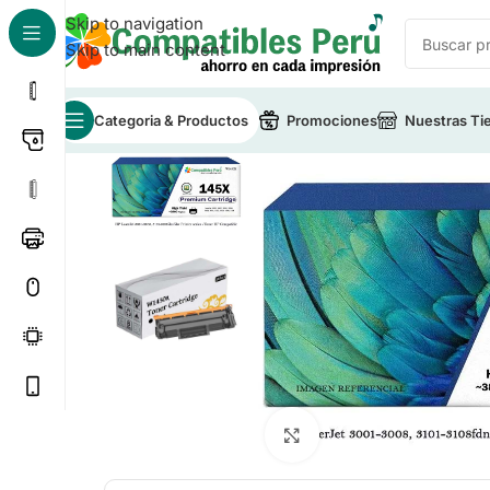
Skip to navigation
Skip to main content
Categoria & Productos
Promociones
Nuestras Ti
Inicio
/
Toner para Impresoras
/
Toner Compatible HP
Click to enlarge