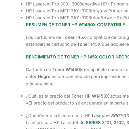
HP LaserJet Pro 3001-3008dne/dwe HP+ Printer s
HP LaserJet Pro MFP 3101-3108fdn/fdw Printer se
HP LaserJet Pro MFP 3101-3108fdne/fdwe HP+ Pri
RESUMEN DE TONER HP
W1450X
COMPATIBLE
Los cartuchos de
Toner 145X
compatible de códi
estándar; el cartucho de
Toner 145X
que adquiere
RENDIMIENTO DE TONER HP 145X COLOR NEGR
Cartucho de
Toner
W1450X
compatible cuenta co
color
Negro
está recomendado para impresiones d
y económica.
¿Cuál es el precio del Toner
HP
W1450X
actualme
«El precio del producto se encuentra en la parte 
¿Qué tóner usa la impresora HP
LaserJet
3001-30
La impresora HP LaserJet de
SERIES
3101, 3102, 