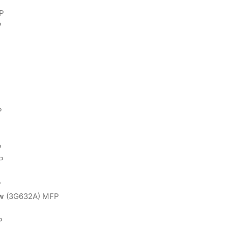
P
P
P
P
P
P
w
(3G632A) MFP
P