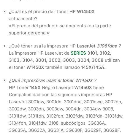
¿Cuál es el precio del Toner
HP
W1450X
actualmente?
«El precio del producto se encuentra en la parte
superior derecha.»
¿Qué tóner usa la impresora HP
LaserJet
3108fdne
?
La impresora HP LaserJet de
SERIES
3101, 3102,
3103, 3104, 3001, 3002, 3003, 3004, 3008
utilizan
el toner
W1450X
también llamado
145X/145A.
¿Qué impresoras usan el
toner
W1450X
?
HP Toner
145X
Negro Laserjet
W1450X
tiene
Compatibilidad con las siguientes impresoras HP
LaserJet 3001dw, 3001dn, 3001dne, 3001dwe, 3002dn,
3002dw, 3003dn, 3003dw, 3004dn, 3004dw 3008,
3101fdw, 3101fdn, 3102fdn, 3102fdw, 3103fdn, 3103fdw,
3104fdn, 3104fdw, 3108, subcódigos 3G636A,
3G635A, 3G632A, 3G631A, 3G630F, 3G629F, 3G628F,