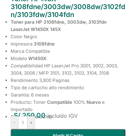
3108fdne/3003dw/3008dw/3102fd
n/3103fdw/3104fdn
Toner para HP 3108fdne, 3003dw, 3103fdn
LaserJet W1450X 145X
Color Negro
Impresora
3108fdne
Marca Compatible
Modelo
W1450X
Compatibilidad HP LaserJet Pro 3001, 3002, 3003,
3004, 3008 / MFP 3101, 3102, 3103, 3104, 3108
Rendimiento 3,800 Paginas
Tipo de cartucho alto rendimiento
Garantía: 6 meses
Producto: Toner
Compatible
100%
Nuevo
e
Importado
S/
250.00
Incluido IGV
Cartucho Con/Chip
-
+
Añadir Al Carrito