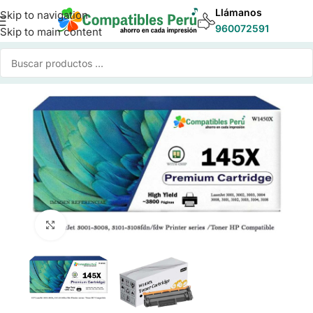
Llámanos
Skip to navigation
960072591
Skip to main content
Inicio
/
Toner para Impresoras
/
Toner Compatible HP
Click to enlarge