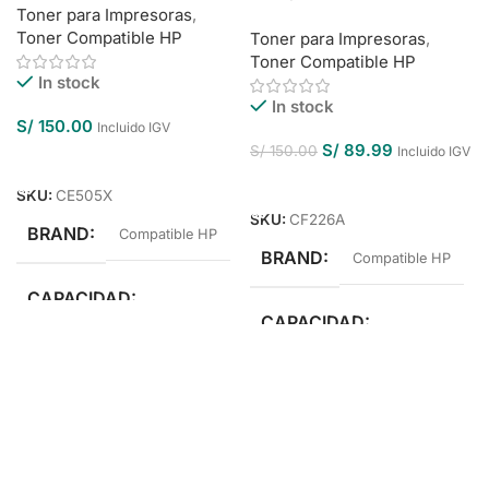
Toner para Impresoras
,
Toner Compatible HP
Toner para Impresoras
,
Toner Compatible HP
In stock
In stock
S/
150.00
Incluido IGV
S/
89.99
S/
150.00
Incluido IGV
Añadir Al Carrito
Añadir Al Carrito
SKU:
CE505X
SKU:
CF226A
BRAND
Compatible HP
BRAND
Compatible HP
CAPACIDAD
CAPACIDAD
Alto Rendimiento
Estándar Rendimiento
COLOR
Negro