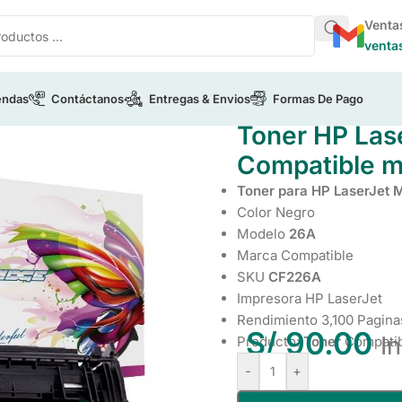
Venta
venta
endas
Contáctanos
Entregas & Envios
Formas De Pago
/
Toner HP LaserJet M402dw CF226A Compatible m402n/m4
Toner HP La
Compatible 
Toner para HP LaserJet
Color Negro
Modelo
26A
Marca Compatible
SKU
CF226A
Impresora HP LaserJet
Rendimiento 3,100 Pagina
S/
90.00
I
Producto:
Toner
Compati
-
+