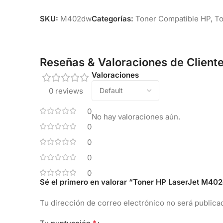
SKU:
M402dw
Categorías:
Toner Compatible HP
,
To
Reseñas & Valoraciones de Client
Valoraciones
0 reviews
0
No hay valoraciones aún.
0
0
0
0
Sé el primero en valorar “Toner HP LaserJet M
Tu dirección de correo electrónico no será publica