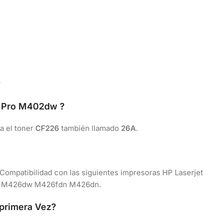
?
t Pro M402dw ?
za el toner
CF226
también llamado
26A
.
Compatibilidad con las siguientes impresoras HP Laserjet
 M426dw M426fdn M426dn.
 primera Vez?