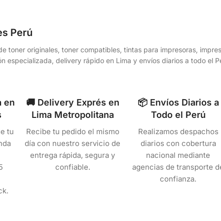
es Perú
e toner originales, toner compatibles, tintas para impresoras, impr
n especializada, delivery rápido en Lima y envíos diarios a todo el
a en
🚚 Delivery Exprés en
📦 Envíos Diarios a
s
Lima Metropolitana
Todo el Perú
e tu
Recibe tu pedido el mismo
Realizamos despachos
nda
día con nuestro servicio de
diarios con cobertura
entrega rápida, segura y
nacional mediante
5
confiable.
agencias de transporte d
confianza.
ck.