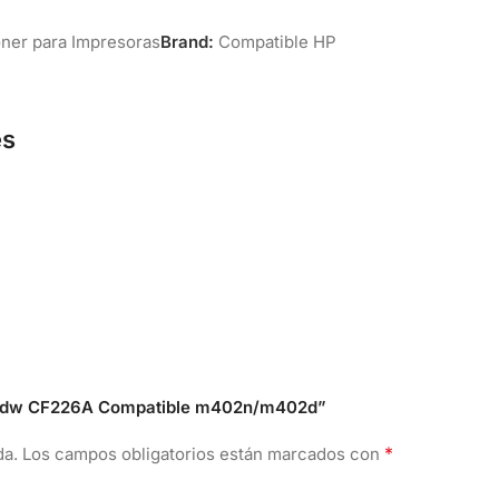
ner para Impresoras
Brand:
Compatible HP
es
402dw CF226A Compatible m402n/m402d”
*
da.
Los campos obligatorios están marcados con