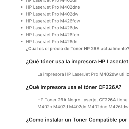
HP LaserJet Pro M402dn
HP LaserJet Pro M402dne
HP LaserJet Pro M402dw
HP LaserJet Pro M426fdw
HP LaserJet Pro M426dw
HP LaserJet Pro M426fdn
HP LaserJet Pro M426dn
¿Cual es el precio de Toner HP 26A actualmente
¿Qué tóner usa la impresora HP LaserJe
La impresora HP LaserJet Pro
M402dw
utili
¿Qué impresora usa el tóner CF226A?
HP Toner
26A
Negro Laserjet
CF226A
tiene 
M402n M402d M402dn M402dne M426fdw
¿Como instalar un Toner Compatible por