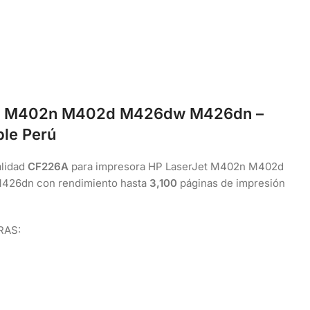
dw M402n M402d M426dw M426dn –
ble Perú
alidad
CF226A
para impresora HP LaserJet M402n M402d
6dn con rendimiento hasta
3,100
páginas de impresión
RAS: