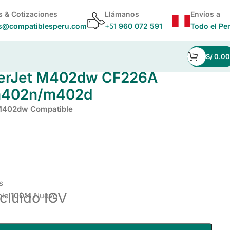
s & Cotizaciones
Llámanos
Envíos a
s@compatiblesperu.com
+51
960 072 591
Todo el Pe
S/
0.00
02d
serJet M402dw CF226A
m402n/m402d
 M402dw Compatible
s
ncluido IGV
ble
100%
Nuevo