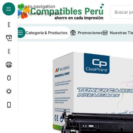
Skip to navigation
Skip to main content
Categoria & Productos
Promociones
Nuestras Ti
Inicio
/
Toner para Impresoras
/
Toner Compatible HP