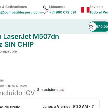
s & Cotizaciones
Llámanos
Envíos a
s@compatiblesperu.com
+51
960 072 591
Todo el Pe
S/
0.00
p LaserJet M507dn
 SIN CHIP
ompatible
nas
ble
100%
Nuevo
Sin existencias
Incluido IGV
Lunes a Viernes:
9:30 AM - 7
ina de Breña