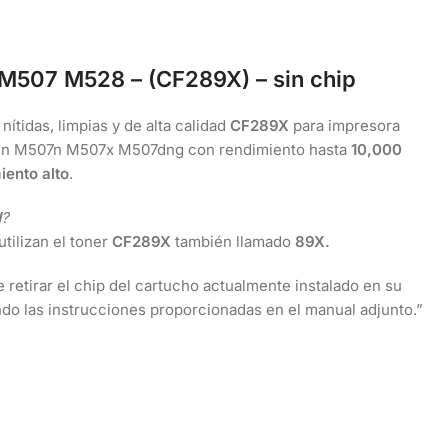
n M507 M528 – (CF289X
) – sin chip
nítidas, limpias y de alta calidad
CF289X
para impresora
n M507n M507x M507dng con rendimiento hasta
10,000
iento alto
.
N
?
utilizan el toner
CF289X
también llamado
89X.
e retirar el chip del cartucho actualmente instalado en su
endo las instrucciones proporcionadas en el manual adjunto.”