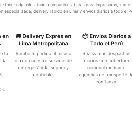
e toner originales, toner compatibles, tintas para impresoras, impr
n especializada, delivery rápido en Lima y envíos diarios a todo el
a en
🚚 Delivery Exprés en
📦 Envíos Diarios a
s
Lima Metropolitana
Todo el Perú
e tu
Recibe tu pedido el mismo
Realizamos despachos
nda
día con nuestro servicio de
diarios con cobertura
entrega rápida, segura y
nacional mediante
5
confiable.
agencias de transporte d
confianza.
ck.