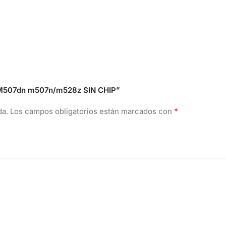
et M507dn m507n/m528z SIN CHIP”
*
da.
Los campos obligatorios están marcados con