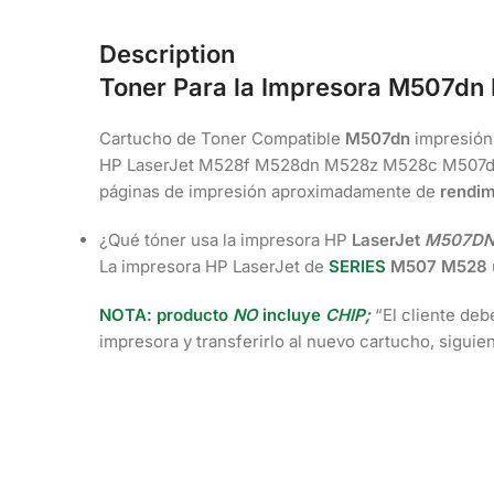
Description
Toner Para la Impresora M507d
Cartucho de Toner Compatible
M507dn
impresión 
HP LaserJet M528f M528dn M528z M528c M507d
páginas de impresión aproximadamente de
rendim
¿Qué tóner usa la impresora HP
LaserJet
M507D
La impresora HP LaserJet de
SERIES
M507 M528
NOTA:
producto
NO
incluye
CHIP;
“El cliente deb
impresora y transferirlo al nuevo cartucho, sigui