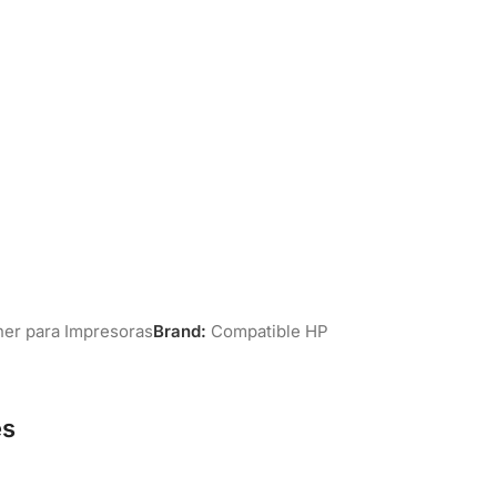
er para Impresoras
Brand:
Compatible HP
es