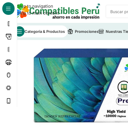
Skip to navigation
Skip to main content
Categoria & Productos
Promociones
Nuestras Ti
Inicio
/
Toner para Impresoras
/
Toner Compatible HP