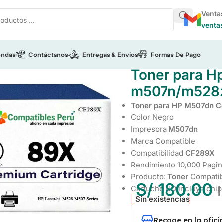
Venta
venta
endas
Contáctanos
Entregas & Envios
Formas De Pago
/
Toner para Hp LaserJet M507dn m507n/m528z SIN CHIP
Toner para H
m507n/m528z
Toner para HP M507dn C
Color Negro
Impresora
M507dn
Marca Compatible
Compatibilidad
CF289X
Rendimiento 10,000 Pagi
Producto:
Toner
Compati
S/
180.00
Cartucho NO incluye chip
Sin existencias
Recoge en la ofic