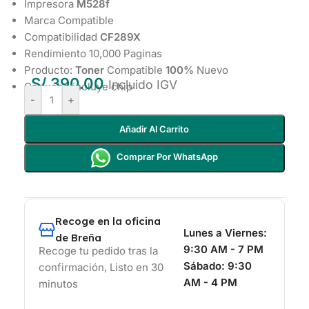
Impresora
M528f
Marca Compatible
Compatibilidad
CF289X
Rendimiento 10,000 Paginas
Producto:
Toner
Compatible
100%
Nuevo
S/
390.00
Incluido IGV
Cartucho incluye chip
-
+
Añadir Al Carrito
Comprar Por WhatsApp
Recoge en la oficina
Lunes a Viernes:
de Breña
9:30 AM - 7 PM
Recoge tu pedido tras la
Sábado:
9:30
confirmación, Listo en 30
AM - 4 PM
minutos