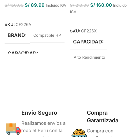
S/
89.99
S/
160.00
S/
150.00
S/
210.00
Incluido IGV
Incluido
IGV
Añadir Al Carrito
Añadir Al Carrito
SKU:
CF226A
SKU:
CF226X
BRAND
Compatible HP
CAPACIDAD
CAPACIDAD
Alto Rendimiento
Estándar Rendimiento
BRAND
Compatible HP
COLOR
Negro
COLOR
Negro
Envío Seguro
Compra
Garantizada
Realizamos envíos a
todo el Perú con la
Compra con