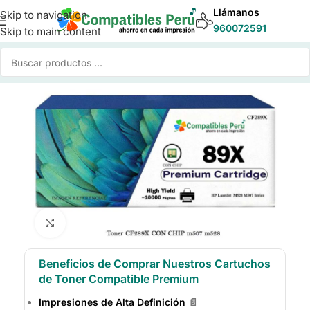
Llámanos
Skip to navigation
960072591
Skip to main content
Inicio
/
Toner para Impresoras
/
Toner Compatible HP
Click to enlarge
Beneficios de Comprar Nuestros Cartuchos
de Toner Compatible Premium
Impresiones de Alta Definición
📄