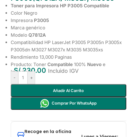
Toner para Impresora HP P3005 Compatible
Color Negro
Impresora
P3005
Marca genérico
Modelo
Q7812A
Compatibilidad HP LaserJet P3005 P3005n P3005x
P3005dn M3027 M3027x M3035 M3035xs
Rendimiento 13,000 Paginas
Producto: Toner
Compatible
100%
Nuevo
e
S/
230.00
Incluido IGV
Importado
-
+
Añadir Al Carrito
Comprar Por WhatsApp
Recoge en la oficina
Lunes a Viernes: