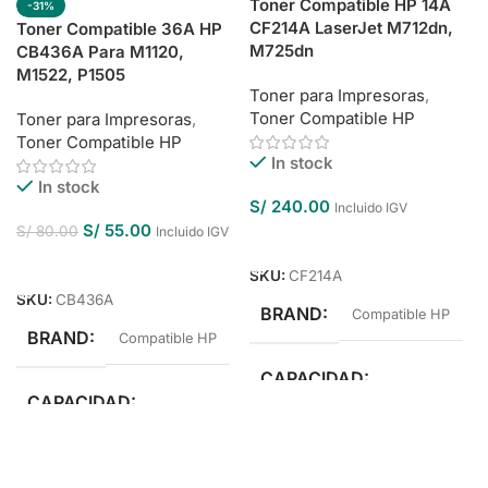
Toner Compatible HP 14A
-31%
CF214A LaserJet M712dn,
Toner Compatible 36A HP
M725dn
CB436A Para M1120,
M1522, P1505
Toner para Impresoras
,
Toner Compatible HP
Toner para Impresoras
,
Toner Compatible HP
In stock
In stock
S/
240.00
Incluido IGV
S/
55.00
S/
80.00
Incluido IGV
Añadir Al Carrito
Añadir Al Carrito
SKU:
CF214A
SKU:
CB436A
BRAND
Compatible HP
BRAND
Compatible HP
CAPACIDAD
CAPACIDAD
Estándar Rendimiento
Estándar Rendimiento