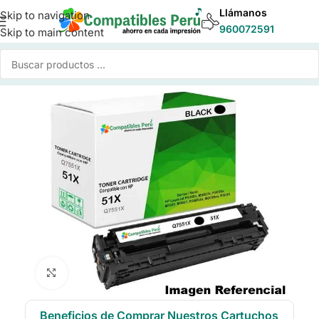
Llámanos
Skip to navigation
960072591
Skip to main content
Inicio
/
Toner para Impresoras
/
Toner Compatible HP
Click to enlarge
Beneficios de Comprar Nuestros Cartuchos