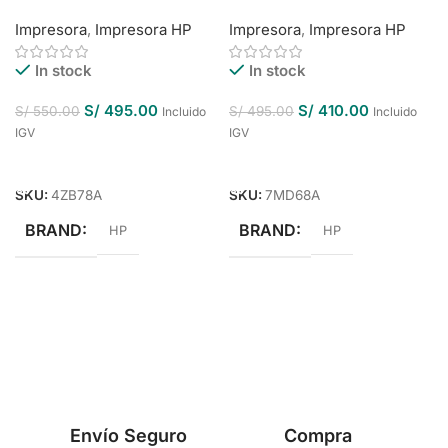
Impresora
,
Impresora HP
Impresora
,
Impresora HP
In stock
In stock
S/
495.00
S/
410.00
S/
550.00
S/
495.00
Incluido
Incluido
IGV
IGV
Añadir Al Carrito
Añadir Al Carrito
SKU:
4ZB78A
SKU:
7MD68A
BRAND
BRAND
HP
HP
Envío Seguro
Compra