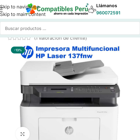
Llámanos
Skip to navigation
960072591
Skip to main content
Inicio
/
Impresora
/
Impresora HP
(
1
valoración de cliente)
-13%
Click to enlarge