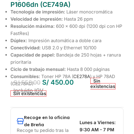
P1606dn (CE749A)
Tecnología de impresión:
Láser monocromática
Velocidad de impresión:
Hasta 26 ppm
Resolución máxima:
600 × 600 dpi (1200 dpi con HP
FastRes)
Dúplex:
Impresión automática a doble cara
Conectividad:
USB 2.0 y Ethernet 10/100
Capacidad de papel:
Bandeja de 250 hojas + ranura
prioritaria
Ciclo de trabajo mensual:
Hasta 8 000 páginas
Consumibles:
Toner HP 78A (
CE278A
) y HP 78AD
Sin
S/
450.00
S/
550.00
(CE278AD)
existencias
Incluido IGV
Sin existencias
Recoge en la oficina
Lunes a Viernes:
de Breña
9:30 AM - 7 PM
Recoge tu pedido tras la