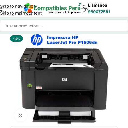
Llámanos
Skip to navigation
960072591
Skip to main content
Inicio
/
Impresora
/
Impresora HP
-18%
Click to enlarge