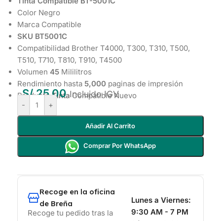
Tinta Compatible BT-5001C
Color Negro
Marca Compatible
SKU BT5001C
Compatibilidad Brother T4000, T300, T310, T500,
T510, T710, T810, T910, T4500
Volumen
45
Mililitros
Rendimiento hasta
5,000
paginas de impresión
S/
25.00
Incluido IGV
Producto
Tinta
Compatible Nuevo
-
+
Añadir Al Carrito
Comprar Por WhatsApp
Recoge en la oficina
Lunes a Viernes:
de Breña
9:30 AM - 7 PM
Recoge tu pedido tras la