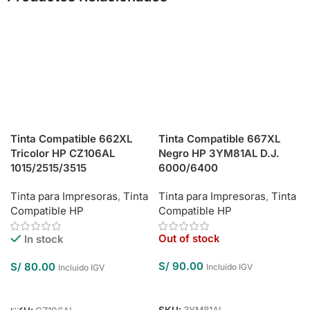
Tinta Compatible 662XL
Tinta Compatible 667XL
Tricolor HP CZ106AL
Negro HP 3YM81AL D.J.
1015/2515/3515
6000/6400
Tinta para Impresoras
,
Tinta
Tinta para Impresoras
,
Tinta
Compatible HP
Compatible HP
Out of stock
In stock
S/
90.00
S/
80.00
Incluido IGV
Incluido IGV
Leer Más
Añadir Al Carrito
SKU:
3YM81AL