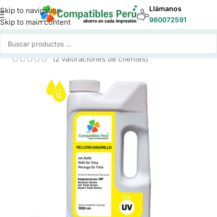
Llámanos
Skip to navigation
960072591
Skip to main content
Inicio
/
Tinta para Impresoras
/
Tinta Compatible HP
(
2
valoraciones de clientes)