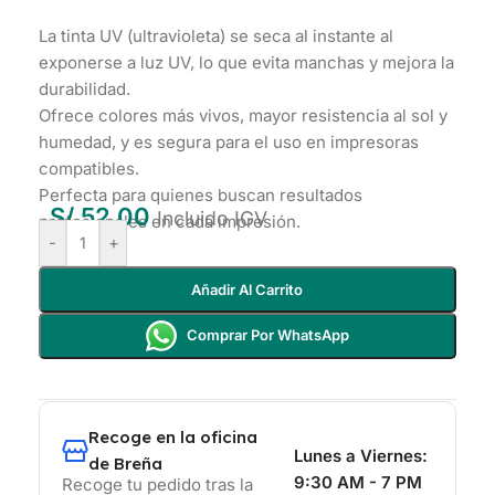
La tinta UV (ultravioleta) se seca al instante al
exponerse a luz UV, lo que evita manchas y mejora la
durabilidad.
Ofrece colores más vivos, mayor resistencia al sol y
humedad, y es segura para el uso en impresoras
compatibles.
Perfecta para quienes buscan resultados
S/
52.00
Incluido IGV
profesionales en cada impresión.
-
+
Añadir Al Carrito
Comprar Por WhatsApp
Recoge en la oficina
Lunes a Viernes:
de Breña
9:30 AM - 7 PM
Recoge tu pedido tras la